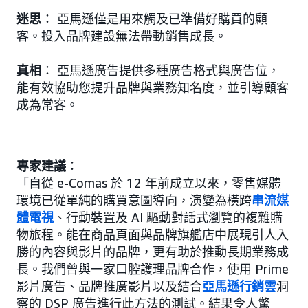
迷思
： 亞馬遜僅是用來觸及已準備好購買的顧
客。投入品牌建設無法帶動銷售成長。
真相
： 亞馬遜廣告提供多種廣告格式與廣告位，
能有效協助您提升品牌與業務知名度，並引導顧客
成為常客。
專家建議
：
「自從 e-Comas 於 12 年前成立以來，零售媒體
環境已從單純的購買意圖導向，演變為橫跨
串流媒
體電視
、行動裝置及 AI 驅動對話式瀏覽的複雜購
物旅程。能在商品頁面與品牌旗艦店中展現引人入
勝的內容與影片的品牌，更有助於推動長期業務成
長。我們曾與一家口腔護理品牌合作，使用 Prime
影片廣告、品牌推廣影片以及結合
亞馬遜行銷雲
洞
察的 DSP 廣告進行此方法的測試。結果令人驚