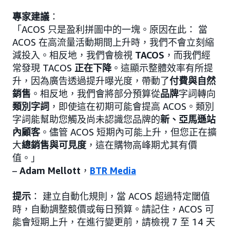
專家建議
：
「ACOS 只是盈利拼圖中的一塊。原因在此： 當
ACOS 在高流量活動期間上升時，我們不會立刻縮
減投入。相反地，我們會檢視
TACOS
，而我們經
常發現 TACOS
正在下降
。這顯示整體效率有所提
升，因為廣告透過提升曝光度，帶動了
付費與自然
銷售
。相反地，我們會將部分預算從
品牌
字詞轉向
類別字詞
，即使這在初期可能會提高 ACOS。類別
字詞能幫助您觸及尚未認識您品牌的
新、亞馬遜站
內顧客
。儘管 ACOS 短期內可能上升，但您正在擴
大
總銷售與可見度
，這在購物高峰期尤其有價
值。」
–
Adam Mellott
，
BTR Media
提示
： 建立自動化規則，當 ACOS 超過特定閾值
時，自動調整競價或每日預算。請記住，ACOS 可
能會短期上升，在進行變更前，請檢視 7 至 14 天