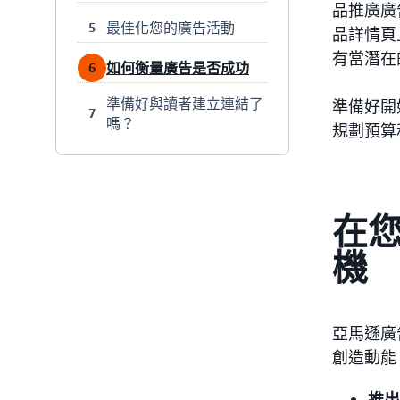
品推廣廣告
最佳化您的廣告活動
5
品詳情頁
有當潛在
如何衡量廣告是否成功
6
準備好與讀者建立連結了
準備好開
7
嗎？
規劃預算
在
機
亞馬遜廣
創造動能
推出