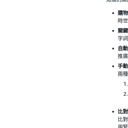
購物
時世
關鍵
字詞
自動
推廣
手動
兩種
比對
比對
用緊