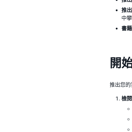
推出
中攀
書籍
開
推出您的
檢閱