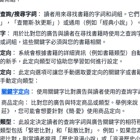
查詢/搜尋字詞
： 讀者用來尋找書籍的字詞和詞組。它
」，「查爾斯·狄更斯」）或通用（例如「經典小說」）
字
： 用於比對您的廣告與讀者在尋找書籍時使用之查詢
或詞組，這些關鍵字必須與您的書籍相關。
定向
： 系統會根據書籍的詳細資訊（例如書籍類型）自
的新手，此定向類型可協助您學習如何進行設定。
定向
： 此定向選項可讓您手動選取要定向的關鍵字或書
手動定向類型：
關鍵字定向
： 使用關鍵字比對廣告與讀者使用的查詢字
商品定向： 比對您的廣告與特定商品或類型。舉例來說
莊》，您可能會想要針對《簡·愛》使用商品定向。
類型
： 此設定決定讀者的查詢字詞與廣告關鍵字的相符
類型包括「緊密比對」和「鬆散比對」。 例如，如果您
密比對，則當讀者搜尋「歷史浪漫小說」或「浪漫歷史