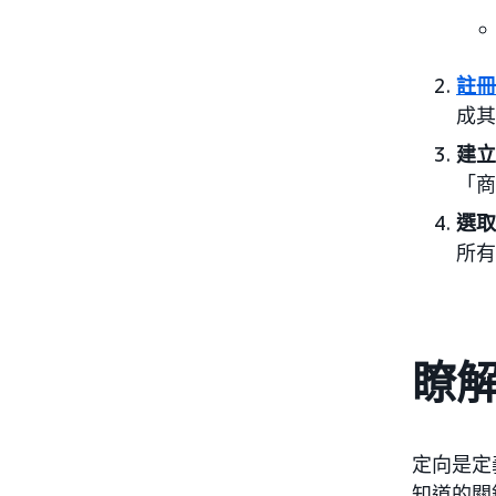
註冊
成其
建立
「商
選取
所有
瞭
定向是定
知道的關