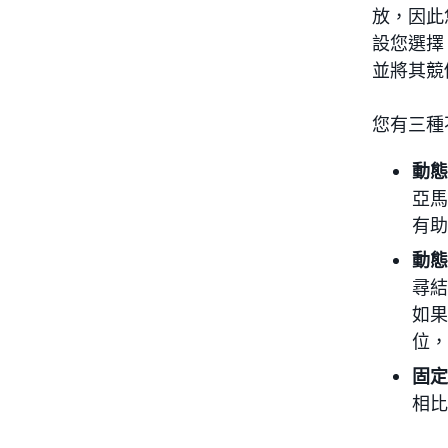
放，因此
設您選擇
並將其競
您有三種
動態
亞馬
有助
動態
尋結
如果
位，
固定
相比