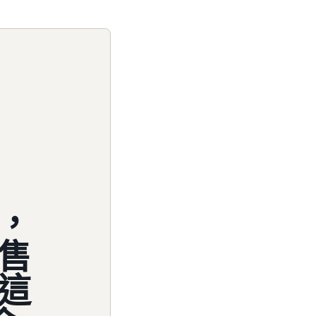
，
售
這