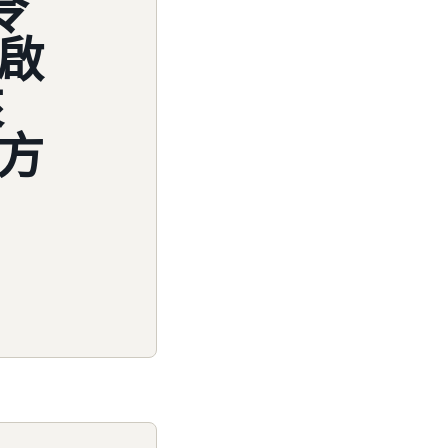
令
啟
來
方