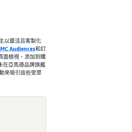
廣告主以靈活且客製化
MC Audiences
和訂
頁面檢視、添加到購
尚未在亞馬遜品牌旗艦
告活動來吸引這些受眾