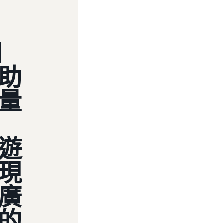
們
助
量
遊
現
廣
的