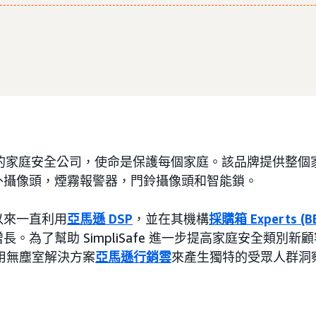
e 是進階的家庭安全公司，使命是保護每個家庭。該品牌提供整
外攝像頭，煙霧報警器，門鈴攝像頭和智能鎖。
年以來一直利用
亞馬遜 DSP
，並在其機構
採購箱 Experts (B
。為了幫助 SimpliSafe 進一步提高家庭安全類別
使用無塵室解決方案
亞馬遜行銷雲
來產生獨特的受眾人群洞