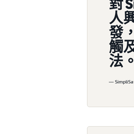
對 
人
發，
觸
法
— Simpl