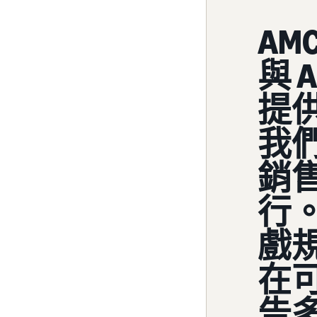
AM
與 
提
我
銷
行
戲
在
告