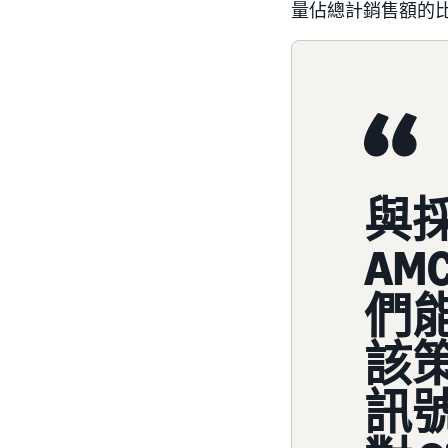
量佔總計銷售額的比
與
AM
們
該
訊