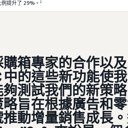
例提升了 29%。
2
採購箱專家的合作以及
C 中的這些新功能使我
能夠測試我們的新策略
策略旨在根據廣告和零
號推動增量銷售成長。