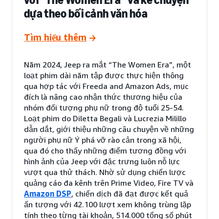
dựa theo bối cảnh văn hóa
Tìm hiểu thêm
Năm 2024, Jeep ra mắt “The Women Era”, một
loạt phim dài năm tập được thực hiện thông
qua hợp tác với Freeda and Amazon Ads, mục
đích là nâng cao nhận thức thương hiệu của
nhóm đối tượng phụ nữ trong độ tuổi 25-54.
Loạt phim do Diletta Begali và Lucrezia Milillo
dẫn dắt, giới thiệu những câu chuyện về những
người phụ nữ Ý phá vỡ rào cản trong xã hội,
qua đó cho thấy những điểm tương đồng với
hình ảnh của Jeep với đặc trưng luôn nỗ lực
vượt qua thử thách. Nhờ sử dụng chiến lược
quảng cáo đa kênh trên Prime Video, Fire TV và
Amazon DSP
, chiến dịch đã đạt được kết quả
ấn tượng với 42.100 lượt xem không trùng lặp
tính theo từng tài khoản, 514.000 tổng số phút