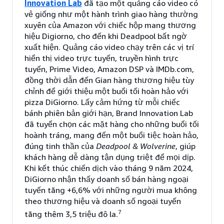
Innovation Lab
đã tạo một quảng cáo video có
vẻ giống như một hành trình giao hàng thường
xuyên của Amazon với chiếc hộp mang thương
hiệu Digiorno, cho đến khi Deadpool bất ngờ
xuất hiện. Quảng cáo video chạy trên các vị trí
hiển thị video trực tuyến, truyền hình trực
tuyến, Prime Video, Amazon DSP và IMDb.com,
đồng thời dẫn đến Gian hàng thương hiệu tùy
chỉnh để giới thiệu một buổi tối hoàn hảo với
pizza DiGiorno. Lấy cảm hứng từ mỗi chiếc
bánh phiên bản giới hạn, Brand Innovation Lab
đã tuyển chọn các mặt hàng cho những buổi tối
hoành tráng, mang đến một buổi tiệc hoàn hảo,
đúng tinh thần của
Deadpool & Wolverine
, giúp
khách hàng dễ dàng tận dụng triệt để mọi dịp.
Khi kết thúc chiến dịch vào tháng 9 năm 2024,
DiGiorno nhận thấy doanh số bán hàng ngoại
tuyến tăng +6,6% với những người mua không
theo thương hiệu và doanh số ngoại tuyến
7
tăng thêm 3,5 triệu đô la.