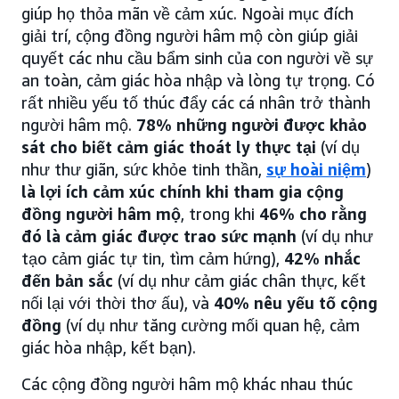
giúp họ thỏa mãn về cảm xúc. Ngoài mục đích
giải trí, cộng đồng người hâm mộ còn giúp giải
quyết các nhu cầu bẩm sinh của con người về sự
an toàn, cảm giác hòa nhập và lòng tự trọng. Có
rất nhiều yếu tố thúc đẩy các cá nhân trở thành
người hâm mộ.
78% những người được khảo
sát cho biết cảm giác thoát ly thực tại
(ví dụ
như thư giãn, sức khỏe tinh thần,
sự hoài niệm
)
là lợi ích cảm xúc chính khi tham gia cộng
đồng người hâm mộ
, trong khi
46% cho rằng
đó là cảm giác được trao sức mạnh
(ví dụ như
tạo cảm giác tự tin, tìm cảm hứng),
42% nhắc
đến bản sắc
(ví dụ như cảm giác chân thực, kết
nối lại với thời thơ ấu), và
40% nêu yếu tố cộng
đồng
(ví dụ như tăng cường mối quan hệ, cảm
giác hòa nhập, kết bạn).
Các cộng đồng người hâm mộ khác nhau thúc