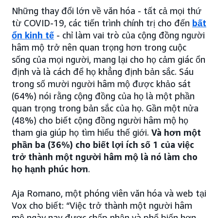
Những thay đổi lớn về văn hóa - tất cả mọi thứ
từ COVID-19, các tiến trình chính trị cho đến
bất
ổn kinh tế
- chỉ làm vai trò của cộng đồng người
hâm mộ trở nên quan trọng hơn trong cuộc
sống của mọi người, mang lại cho họ cảm giác ổn
định và là cách để họ khẳng định bản sắc. Sáu
trong số mười người hâm mộ được khảo sát
(64%) nói rằng cộng đồng của họ là một phần
quan trọng trong bản sắc của họ. Gần một nửa
(48%) cho biết cộng đồng người hâm mộ họ
tham gia giúp họ tìm hiểu thế giới.
Và hơn một
phần ba (36%) cho biết lợi ích số 1 của việc
trở thành một người hâm mộ là nó làm cho
họ hạnh phúc hơn
.
Aja Romano, một phóng viên văn hóa và web tại
Vox cho biết: “Việc trở thành một người hâm
mộ ngày nay được chấp nhận và phổ biến hơn