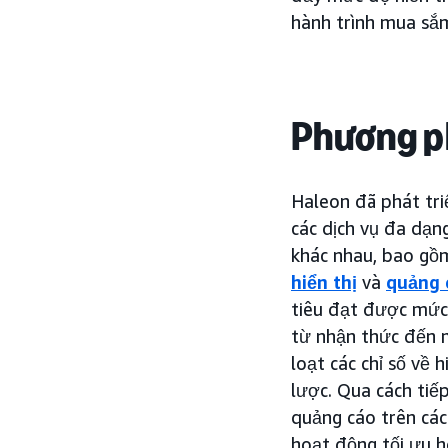
hành trình mua sắ
Phương p
Haleon đã phát tri
các dịch vụ đa dạn
khác nhau, bao g
hiển thị
và
quảng 
tiêu đạt được mức
từ nhận thức đến 
loạt các chỉ số về 
lược. Qua cách tiế
quảng cáo trên các t
hoạt động tối ưu h