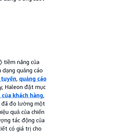
bộ tiềm năng của
nh dạng quảng cáo
 tuyến
,
quảng cáo
ày, Haleon đặt mục
h của khách hàng
,
c đã đo lường một
iệu quả của chiến
lượng tác động của
iết có giá trị cho