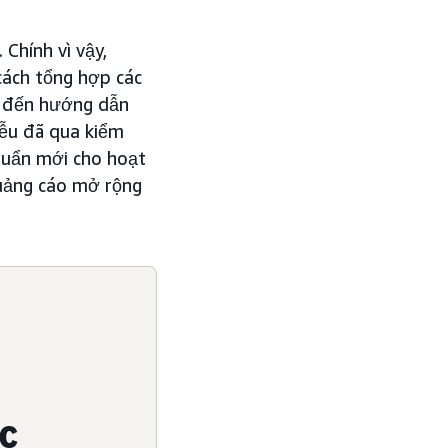
 Chính vì vậy,
ách tổng hợp các
g đến hướng dẫn
hễu đã qua kiểm
chuẩn mới cho hoạt
quảng cáo mở rộng
ác