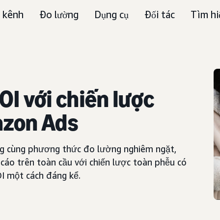
 kênh
Đo lường
Dụng cụ
Đối tác
Tìm hi
I với chiến lược
zon Ads
g cùng phương thức đo lường nghiêm ngặt,
cáo trên toàn cầu với chiến lược toàn phễu có
I một cách đáng kể.