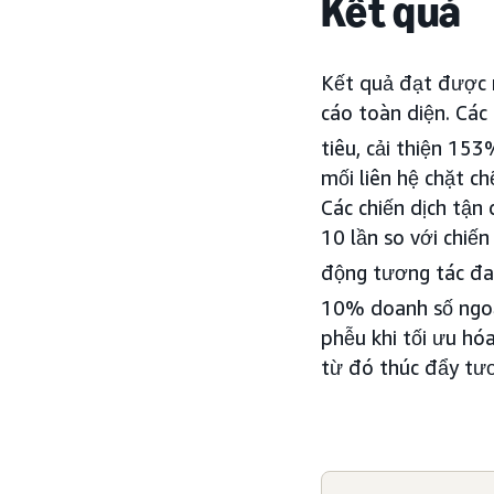
Kết quả
Kết quả đạt được 
cáo toàn diện. Các
tiêu, cải thiện 15
mối liên hệ chặt c
Các chiến dịch tận
10 lần so với chiế
động tương tác đa
10% doanh số ngoạ
phễu khi tối ưu hó
từ đó thúc đẩy tươ