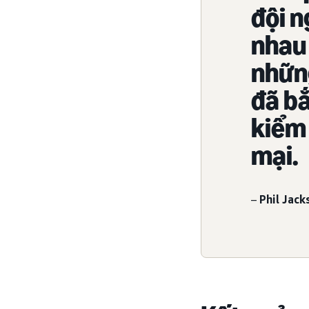
đội n
nhau 
những
đã bắ
kiểm 
mại.
–
Phil Jack