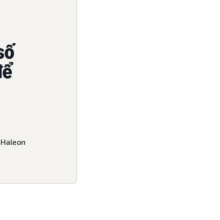
số
để
i Haleon