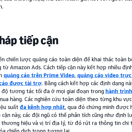
m.
háp tiếp cận
ển chiến lược quảng cáo toàn diện để khai thác toàn 
g từ Amazon Ads. Cách tiếp cận này kết hợp nhiều đị
ồm
quảng cáo trên Prime Video
,
quảng cáo video trực
cáo được tài trợ
. Bằng cách kết hợp các định dạng n
 độ tương tác tối đa ở mọi giai đoạn trong
hành trìn
mua hàng. Các nghiên cứu toàn diện theo từng khu vự
hiệu suất
đa kênh hợp nhất
, qua đó chứng minh được h
p cận này, các đội ngũ có thể phân tích cũng như định 
hương hiệu và vị trí địa lý, từ đó rút ra thông tin chi t
óa chiến dịch trong tương lai.