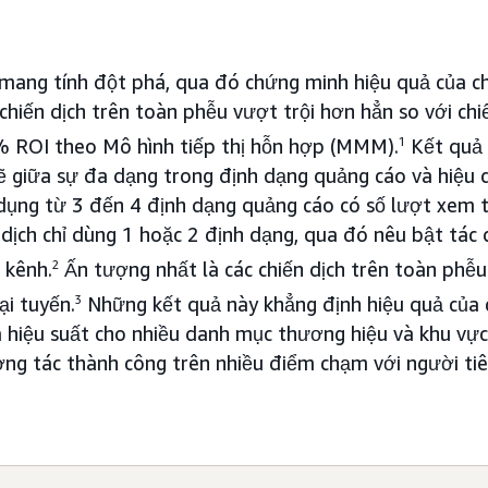
mang tính đột phá, qua đó chứng minh hiệu quả của c
 chiến dịch trên toàn phễu vượt trội hơn hẳn so với ch
3% ROI theo Mô hình tiếp thị hỗn hợp (MMM).
1
Kết quả 
hẽ giữa sự đa dạng trong định dạng quảng cáo và hiệu q
 dụng từ 3 đến 4 định dạng quảng cáo có số lượt xem 
n dịch chỉ dùng 1 hoặc 2 định dạng, qua đó nêu bật tác
 kênh.
2
Ấn tượng nhất là các chiến dịch trên toàn phễu
i tuyến.
3
Những kết quả này khẳng định hiệu quả của 
a hiệu suất cho nhiều danh mục thương hiệu và khu vực 
ng tác thành công trên nhiều điểm chạm với người tiê