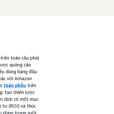
trên toàn cầu phải
 lược quảng cáo
êu dùng hàng đầu
 tác với Amazon
áo
toàn phễu
trên
: tạo chiến lược
ến dịch có một mục
u tư (ROI) và thúc
u dùng trong suốt