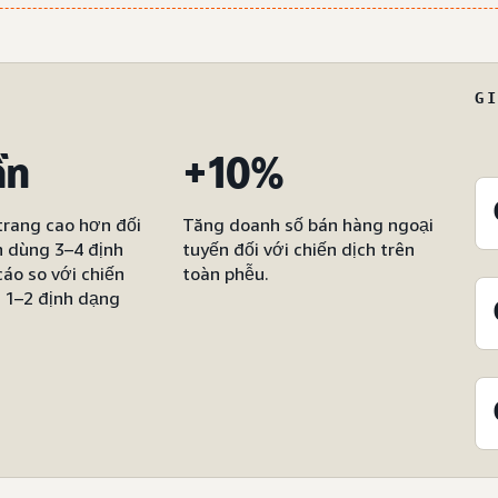
G
ần
+10%
trang cao hơn đối
Tăng doanh số bán hàng ngoại
h dùng 3–4 định
tuyến đối với chiến dịch trên
áo so với chiến
toàn phễu.
g 1–2 định dạng