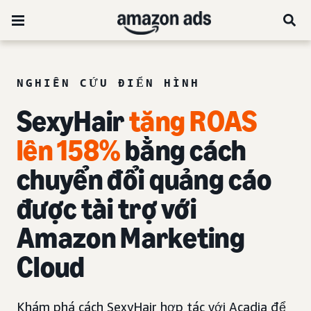
NGHIÊN CỨU ĐIỂN HÌNH
SexyHair
tăng ROAS
lên 158%
bằng
cách
chuyển đổi quảng cáo
được tài trợ với
Amazon Marketing
Cloud
Khám phá cách SexyHair hợp tác với Acadia để