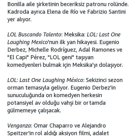
Bonilla aile şirketinin beceriksiz patronu rolünde.
Kadroda ayrıca Elena de Río ve Fabrizio Santini
yer alıyor.
LOL Buscando Talento
: Meksika:
LOL: Last One
Laughing Mexico
'nun ilk yan hikayesi. Eugenio
Derbez, Michelle Rodríguez, Adal Ramones ve
"El Capi" Pérez, "LOL geni" taşıyan
komedyenleri bulmak için Meksika'yı dolaşıyor.
LOL
:
Last One Laughing México
: Sekizinci sezon
orman temasıyla geliyor. Eugenio Derbez'in
sunuculuğunda on komedyen herkesin
potansiyel av olduğu vahşi bir ortamda
gülmemeye çalışacak.
Venganza
: Omar Chaparro ve Alejandro
Speitzer'in rol aldığı aksiyon filmi, adalet