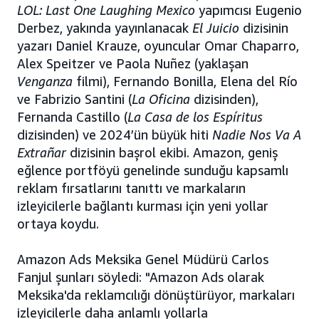
LOL: Last One Laughing Mexico
yapımcısı Eugenio
Derbez, yakında yayınlanacak
El Juicio
dizisinin
yazarı Daniel Krauze, oyuncular Omar Chaparro,
Alex Speitzer ve Paola Nuñez (yaklaşan
Venganza
filmi), Fernando Bonilla, Elena del Río
ve Fabrizio Santini (
La Oficina
dizisinden),
Fernanda Castillo (
La Casa de los Espíritus
dizisinden) ve 2024’ün büyük hiti
Nadie Nos Va A
Extrañar
dizisinin başrol ekibi. Amazon, geniş
eğlence portföyü genelinde sunduğu kapsamlı
reklam fırsatlarını tanıttı ve markaların
izleyicilerle bağlantı kurması için yeni yollar
ortaya koydu.
Amazon Ads Meksika Genel Müdürü Carlos
Fanjul şunları söyledi: "Amazon Ads olarak
Meksika'da reklamcılığı dönüştürüyor, markaları
izleyicilerle daha anlamlı yollarla