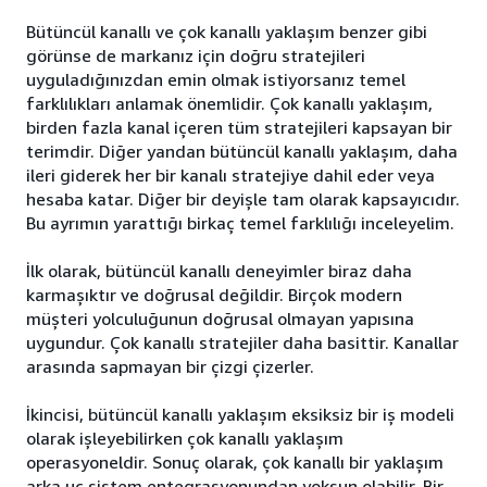
Bütüncül kanallı ve çok kanallı yaklaşım benzer gibi
görünse de markanız için doğru stratejileri
uyguladığınızdan emin olmak istiyorsanız temel
farklılıkları anlamak önemlidir. Çok kanallı yaklaşım,
birden fazla kanal içeren tüm stratejileri kapsayan bir
terimdir. Diğer yandan bütüncül kanallı yaklaşım, daha
ileri giderek her bir kanalı stratejiye dahil eder veya
hesaba katar. Diğer bir deyişle tam olarak kapsayıcıdır.
Bu ayrımın yarattığı birkaç temel farklılığı inceleyelim.
İlk olarak, bütüncül kanallı deneyimler biraz daha
karmaşıktır ve doğrusal değildir. Birçok modern
müşteri yolculuğunun doğrusal olmayan yapısına
uygundur. Çok kanallı stratejiler daha basittir. Kanallar
arasında sapmayan bir çizgi çizerler.
İkincisi, bütüncül kanallı yaklaşım eksiksiz bir iş modeli
olarak işleyebilirken çok kanallı yaklaşım
operasyoneldir. Sonuç olarak, çok kanallı bir yaklaşım
arka uç sistem entegrasyonundan yoksun olabilir. Bir