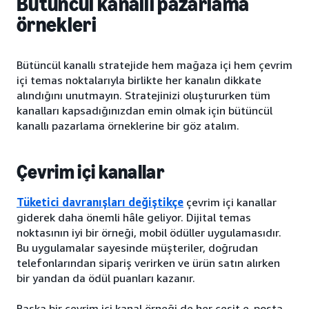
Bütüncül kanallı pazarlama
örnekleri
Bütüncül kanallı stratejide hem mağaza içi hem çevrim
içi temas noktalarıyla birlikte her kanalın dikkate
alındığını unutmayın. Stratejinizi oluştururken tüm
kanalları kapsadığınızdan emin olmak için bütüncül
kanallı pazarlama örneklerine bir göz atalım.
Çevrim içi kanallar
Tüketici davranışları değiştikçe
çevrim içi kanallar
giderek daha önemli hâle geliyor. Dijital temas
noktasının iyi bir örneği, mobil ödüller uygulamasıdır.
Bu uygulamalar sayesinde müşteriler, doğrudan
telefonlarından sipariş verirken ve ürün satın alırken
bir yandan da ödül puanları kazanır.
Başka bir çevrim içi kanal örneği de her çeşit e-posta