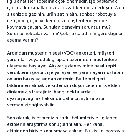
ilgili analizler toplamak çok önemlidir. İşe başlamak
için marka kanallarınızda bizzat kendiniz ilerleyin. Web
sitenizde gezinin, ürün satın alın, sohbet robotuyla
iletişime geçin ve kendinizi müşterilerin yerine
koymaya çalışın. Sunulan deneyim sorunsuz mu?
Sorunlu noktalar var mı? Çok fazla adımın gerektiği bir
aşama var mı?
Ardından müşterinin sesi (VOC) anketleri, müşteri
yorumları veya odak grupları üzerinden müşterilere
ulaşmaya başlayın. Alışveriş deneyimine nasıl tepki
verdiklerini görün, işe yarayan ve yaramayan noktaları
onların bakış açısından öğrenin. Bu temel geri
bildirimleri almak ve kitlenizin düşüncelerini ilk elden
dinlemek, stratejinizi hangi noktalarda
uyarlayacağınız hakkında daha bilinçli kararlar
vermenizi sağlayabilir.
Son olarak, işletmenizin farklı bölümleriyle ilgilenen
ekiplerin araştırma sonuçlarını alın. Her kanal
ekibinden biriyle konuşmaya çalışın. Bu kişi, e-postayla