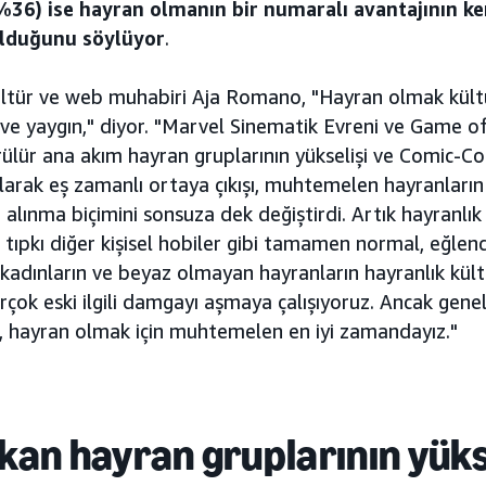
(%36) ise hayran olmanın bir numaralı avantajının k
lduğunu söylüyor
.
ültür ve web muhabiri Aja Romano, "Hayran olmak kült
r ve yaygın," diyor. "Marvel Sinematik Evreni ve Game
ülür ana akım hayran gruplarının yükselişi ve Comic-Co
olarak eş zamanlı ortaya çıkışı, muhtemelen hayranları
e alınma biçimini sonsuza dek değiştirdi. Artık hayranlık
, tıpkı diğer kişisel hobiler gibi tamamen normal, eğlence
 kadınların ve beyaz olmayan hayranların hayranlık kültür
irçok eski ilgili damgayı aşmaya çalışıyoruz. Ancak genel
, hayran olmak için muhtemelen en iyi zamandayız."
kan hayran gruplarının yüks