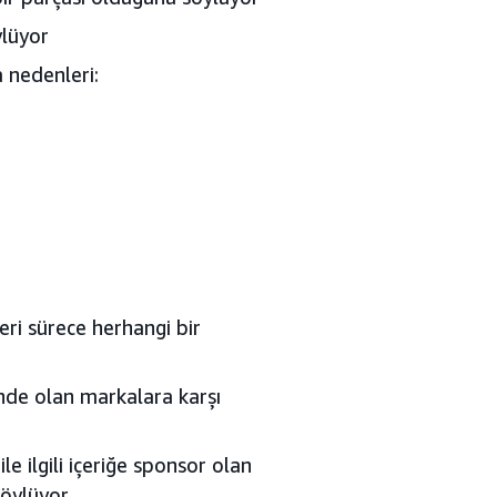
ylüyor
a nedenleri:
eri sürece herhangi bir
çinde olan markalara karşı
le ilgili içeriğe sponsor olan
öylüyor.