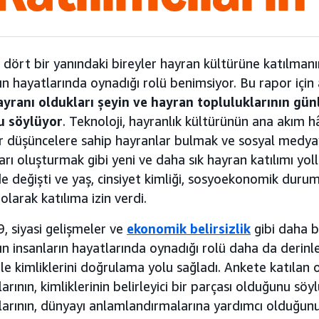
dört bir yanındaki bireyler hayran kültürüne katılmanın
ın hayatlarında oynadığı rolü benimsiyor. Bu rapor için
ayranı oldukları şeyin ve hayran topluluklarının gün
u söylüyor
. Teknoloji, hayranlık kültürünün ana akım 
r düşüncelere sahip hayranlar bulmak ve sosyal medyay
arı oluşturmak gibi yeni ve daha sık hayran katılımı yoll
de değişti ve yaş, cinsiyet kimliği, sosyoekonomik duru
olarak katılıma izin verdi.
, siyasi gelişmeler ve
ekonomik belirsizlik
gibi daha b
ın insanların hayatlarında oynadığı rolü daha da derinleş
le kimliklerini doğrulama yolu sağladı. Ankete katılan
larının, kimliklerinin belirleyici bir parçası olduğunu sö
larının, dünyayı anlamlandırmalarına yardımcı olduğun