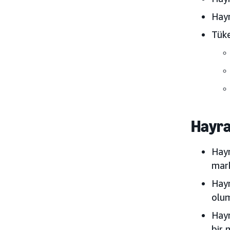
Hayr
Tüke
Hayra
Hayr
mark
Hayr
olu
Hayr
bir 