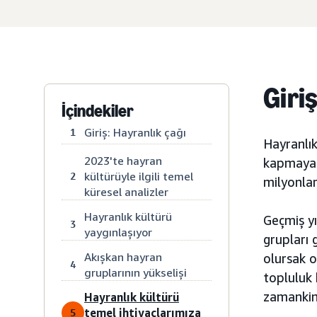
Giri
İçindekiler
Giriş: Hayranlık çağı
1
Hayranlık
2023'te hayran
kapmaya h
kültürüyle ilgili temel
2
milyonlar
küresel analizler
Hayranlık kültürü
Geçmiş yı
3
yaygınlaşıyor
grupları 
Akışkan hayran
olursak o
4
gruplarının yükselişi
topluluk 
zamankin
Hayranlık kültürü
temel ihtiyaçlarımıza
5