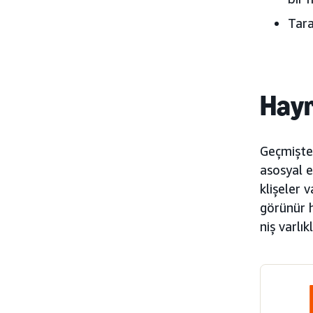
Tara
Hayr
Geçmişte 
asosyal e
klişeler 
görünür h
niş varlı