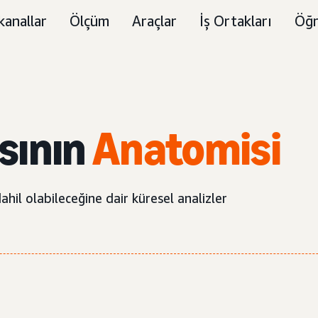
kanallar
Ölçüm
Araçlar
İş Ortakları
Öğr
sının
Anatomisi
hil olabileceğine dair küresel analizler