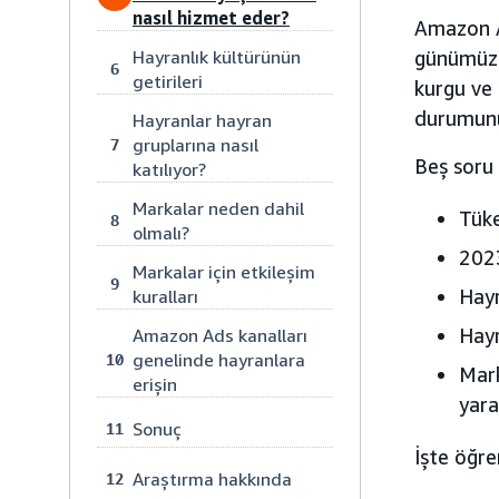
nasıl hizmet eder?
Amazon A
Hayranlık kültürünün
günümüzd
6
getirileri
kurgu ve 
durumunu 
Hayranlar hayran
gruplarına nasıl
7
Beş soru
katılıyor?
Markalar neden dahil
Tüke
8
olmalı?
2023
Markalar için etkileşim
9
Hayr
kuralları
Hayr
Amazon Ads kanalları
genelinde hayranlara
10
Mar
erişin
yara
Sonuç
11
İşte öğre
Araştırma hakkında
12