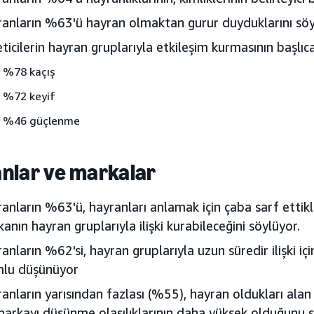
anların %63'ü hayran olmaktan gurur duyduklarını sö
ticilerin hayran gruplarıyla etkileşim kurmasının başlıc
%78 kaçış
%72 keyif
%46 güçlenme
nlar ve markalar
anların %63'ü, hayranları anlamak için çaba sarf ettikl
anın hayran gruplarıyla ilişki kurabileceğini söylüyor.
anların %62'si, hayran gruplarıyla uzun süredir ilişki i
mlu düşünüyor
anların yarısından fazlası (%55), hayran oldukları alan i
markayı düşünme olasılıklarının daha yüksek olduğunu s