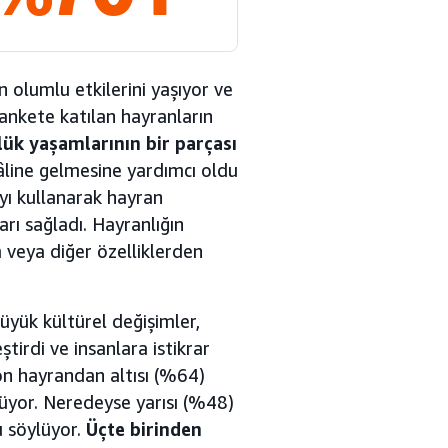
 olumlu etkilerini yaşıyor ve
 ankete katılan hayranların
lük yaşamlarının bir parçası
hâline gelmesine yardımcı oldu
ı kullanarak hayran
arı sağladı. Hayranlığın
m veya diğer özelliklerden
üyük kültürel değişimler,
tirdi ve insanlara istikrar
 on hayrandan altısı (%64)
ylüyor. Neredeyse yarısı (%48)
u söylüyor.
Üçte birinden