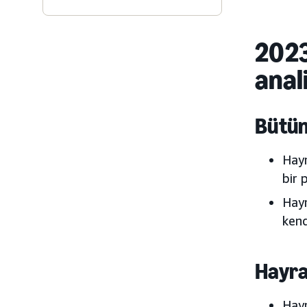
2023
anal
Bütün
Hayr
bir 
Hayr
kend
Hayra
Hayr