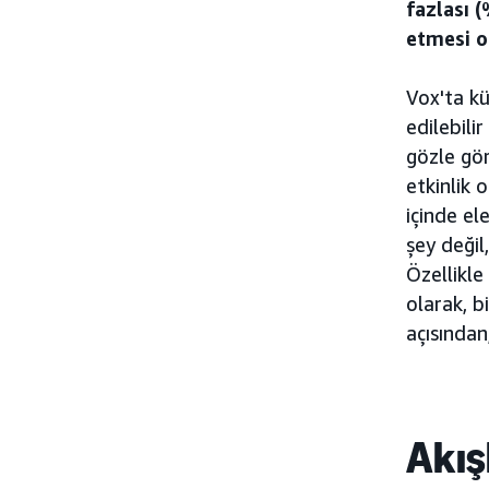
fazlası 
etmesi o
Vox'ta k
edilebili
gözle gör
etkinlik 
içinde el
şey değil
Özellikle
olarak, b
açısından
Akış