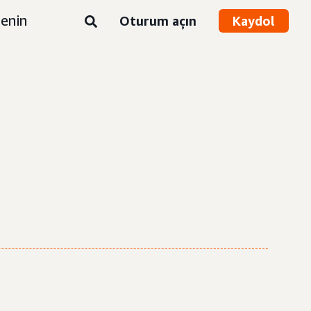
enin
Oturum açın
Kaydol