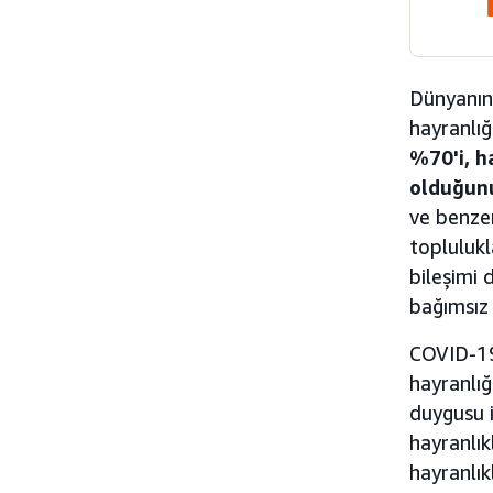
Dünyanın 
hayranlığ
%70'i, h
olduğun
ve benze
toplulukl
bileşimi 
bağımsız 
COVID-19
hayranlığ
duygusu i
hayranlık
hayranlık