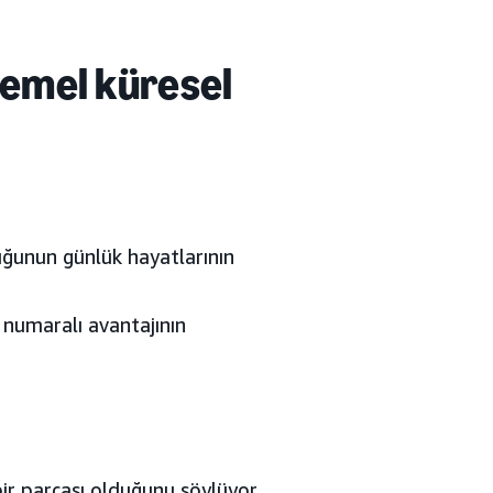
 temel küresel
uğunun günlük hayatlarının
 numaralı avantajının
 bir parçası olduğunu söylüyor