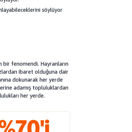
layabileceklerini söylüyor
an bir fenomendi. Hayranların
kızlardan ibaret olduğuna dair
lanına dokunarak her yerde
nlerine adamış topluluklardan
ulukları her yerde.
 %70'i