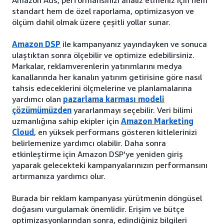
Amazon Ads, performansınızı analiz etmeniz için hem
standart hem de özel raporlama, optimizasyon ve
ölçüm dahil olmak üzere çeşitli yollar sunar.
Amazon DSP
ile kampanyanız yayındayken ve sonuca
ulaştıktan sonra ölçebilir ve optimize edebilirsiniz.
Markalar, reklamverenlerin yatırımlarını medya
kanallarında her kanalın yatırım getirisine göre nasıl
tahsis edeceklerini ölçmelerine ve planlamalarına
yardımcı olan
pazarlama karması modeli
çözümümüzden
yararlanmayı seçebilir. Veri bilimi
uzmanlığına sahip ekipler için
Amazon Marketing
Cloud
, en yüksek performans gösteren kitlelerinizi
belirlemenize yardımcı olabilir. Daha sonra
etkinleştirme için Amazon DSP'ye yeniden giriş
yaparak gelecekteki kampanyalarınızın performansını
artırmanıza yardımcı olur.
Burada bir reklam kampanyası yürütmenin döngüsel
doğasını vurgulamak önemlidir. Erişim ve bütçe
optimizasyonlarından sonra, edindiğiniz bilgileri