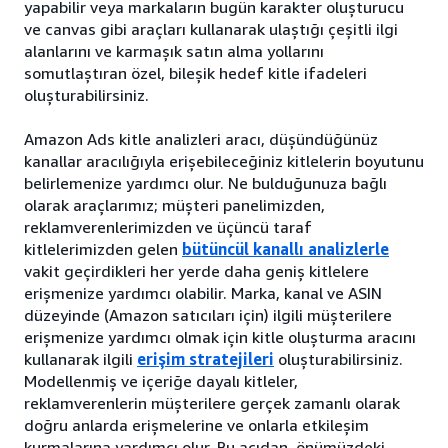
yapabilir veya markaların bugün karakter oluşturucu
ve canvas gibi araçları kullanarak ulaştığı çeşitli ilgi
alanlarını ve karmaşık satın alma yollarını
somutlaştıran özel, bileşik hedef kitle ifadeleri
oluşturabilirsiniz.
Amazon Ads kitle analizleri aracı, düşündüğünüz
kanallar aracılığıyla erişebileceğiniz kitlelerin boyutunu
belirlemenize yardımcı olur. Ne bulduğunuza bağlı
olarak araçlarımız; müşteri panelimizden,
reklamverenlerimizden ve üçüncü taraf
kitlelerimizden gelen
bütüncül kanallı analizlerle
vakit geçirdikleri her yerde daha geniş kitlelere
erişmenize yardımcı olabilir. Marka, kanal ve ASIN
düzeyinde (Amazon satıcıları için) ilgili müşterilere
erişmenize yardımcı olmak için kitle oluşturma aracını
kullanarak ilgili
erişim stratejileri
oluşturabilirsiniz.
Modellenmiş ve içeriğe dayalı kitleler,
reklamverenlerin müşterilere gerçek zamanlı olarak
doğru anlarda erişmelerine ve onlarla etkileşim
kurmalarına yardımcı olur. Bu açıdan, önümüzdeki