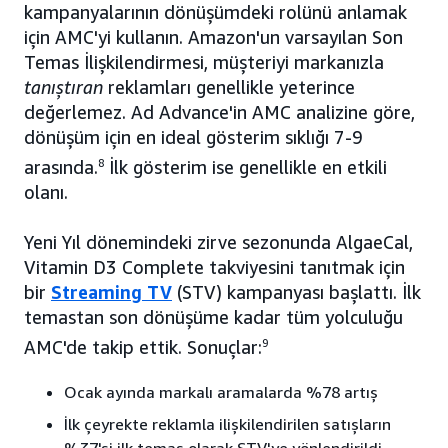
kampanyalarının dönüşümdeki rolünü anlamak
için AMC'yi kullanın. Amazon'un varsayılan Son
Temas İlişkilendirmesi, müşteriyi markanızla
tanıştıran
reklamları genellikle yeterince
değerlemez. Ad Advance'in AMC analizine göre,
dönüşüm için en ideal gösterim sıklığı 7-9
arasında.
8
İlk gösterim ise genellikle en etkili
olanı.
Yeni Yıl dönemindeki zirve sezonunda AlgaeCal,
Vitamin D3 Complete takviyesini tanıtmak için
bir
Streaming TV
(STV) kampanyası başlattı. İlk
temastan son dönüşüme kadar tüm yolculuğu
AMC'de takip ettik. Sonuçlar:
9
Ocak ayında markalı aramalarda %78 artış
İlk çeyrekte reklamla ilişkilendirilen satışların