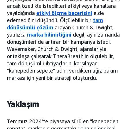
ancak özellikle istedikleri etkiyi veya kanallara
yayıldığında
etkiyi ölçme becerisini
elde
edemediğini düşündü. Ölçülebilir bir
tam
dönüşümlü çözüm
arayan Church & Dwight,
yalnızca
marka bilinirliğini
değil, aynı zamanda
dönüşümleri de artıran bir kampanya istedi.
Wavemaker, Church & Dwight, ajanslarıyla
ortaklaşa çalışarak TheraBreath'in ölçülebilir,
tam dönüşümlü ihtiyaçlarını karşılayan
"kanepeden sepete" adını verdikleri ağız bakım
markası için yeni bir strateji oluşturdu.
Yaklaşım
Temmuz 2024'te piyasaya sürülen "kanepeden
sepete", markanın geçmişteki daha geleneksel