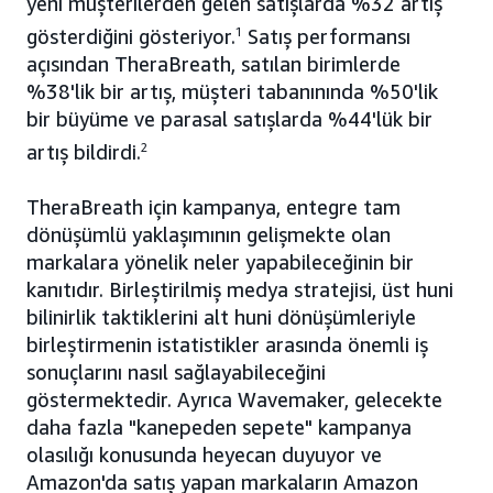
yeni müşterilerden gelen satışlarda %32 artış
gösterdiğini gösteriyor.
1
Satış performansı
açısından TheraBreath, satılan birimlerde
%38'lik bir artış, müşteri tabanınında %50'lik
bir büyüme ve parasal satışlarda %44'lük bir
artış bildirdi.
2
TheraBreath için kampanya, entegre tam
dönüşümlü yaklaşımının gelişmekte olan
markalara yönelik neler yapabileceğinin bir
kanıtıdır. Birleştirilmiş medya stratejisi, üst huni
bilinirlik taktiklerini alt huni dönüşümleriyle
birleştirmenin istatistikler arasında önemli iş
sonuçlarını nasıl sağlayabileceğini
göstermektedir. Ayrıca Wavemaker, gelecekte
daha fazla "kanepeden sepete" kampanya
olasılığı konusunda heyecan duyuyor ve
Amazon'da satış yapan markaların Amazon