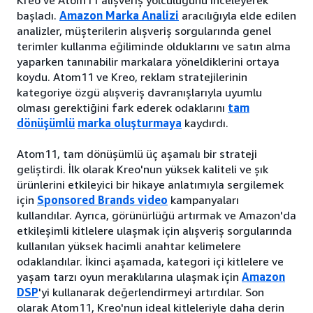
Kreo ve Atom11 alışveriş yolculuğunu inceleyerek
başladı.
Amazon Marka Analizi
aracılığıyla elde edilen
analizler, müşterilerin alışveriş sorgularında genel
terimler kullanma eğiliminde olduklarını ve satın alma
yaparken tanınabilir markalara yöneldiklerini ortaya
koydu. Atom11 ve Kreo, reklam stratejilerinin
kategoriye özgü alışveriş davranışlarıyla uyumlu
olması gerektiğini fark ederek odaklarını
tam
dönüşümlü
marka oluşturmaya
kaydırdı.
Atom11, tam dönüşümlü üç aşamalı bir strateji
geliştirdi. İlk olarak Kreo'nun yüksek kaliteli ve şık
ürünlerini etkileyici bir hikaye anlatımıyla sergilemek
için
Sponsored Brands video
kampanyaları
kullandılar. Ayrıca, görünürlüğü artırmak ve Amazon'da
etkileşimli kitlelere ulaşmak için alışveriş sorgularında
kullanılan yüksek hacimli anahtar kelimelere
odaklandılar. İkinci aşamada, kategori içi kitlelere ve
yaşam tarzı oyun meraklılarına ulaşmak için
Amazon
DSP
'yi kullanarak değerlendirmeyi artırdılar. Son
olarak Atom11, Kreo'nun ideal kitleleriyle daha derin