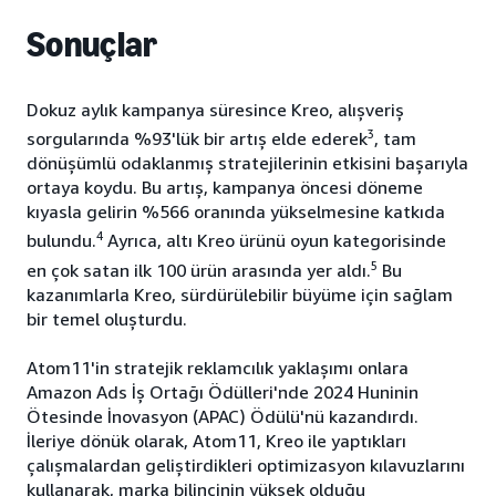
Sonuçlar
Dokuz aylık kampanya süresince Kreo, alışveriş
3
sorgularında %93'lük bir artış elde ederek
, tam
dönüşümlü odaklanmış stratejilerinin etkisini başarıyla
ortaya koydu. Bu artış, kampanya öncesi döneme
kıyasla gelirin %566 oranında yükselmesine katkıda
4
bulundu.
Ayrıca, altı Kreo ürünü oyun kategorisinde
5
en çok satan ilk 100 ürün arasında yer aldı.
Bu
kazanımlarla Kreo, sürdürülebilir büyüme için sağlam
bir temel oluşturdu.
Atom11'in stratejik reklamcılık yaklaşımı onlara
Amazon Ads İş Ortağı Ödülleri'nde 2024 Huninin
Ötesinde İnovasyon (APAC) Ödülü'nü kazandırdı.
İleriye dönük olarak, Atom11, Kreo ile yaptıkları
çalışmalardan geliştirdikleri optimizasyon kılavuzlarını
kullanarak, marka bilincinin yüksek olduğu