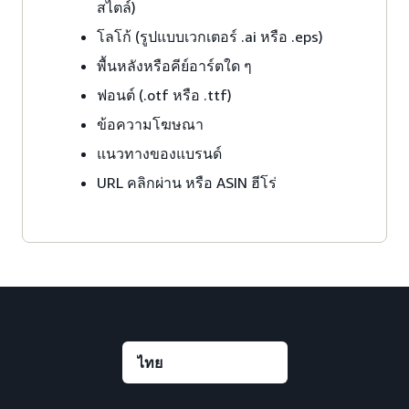
สไตล์)
โลโก้ (รูปแบบเวกเตอร์ .ai หรือ .eps)
พื้นหลังหรือคีย์อาร์ตใด ๆ
ฟอนต์ (.otf หรือ .ttf)
ข้อความโฆษณา
แนวทางของแบรนด์
URL คลิกผ่าน หรือ ASIN ฮีโร่