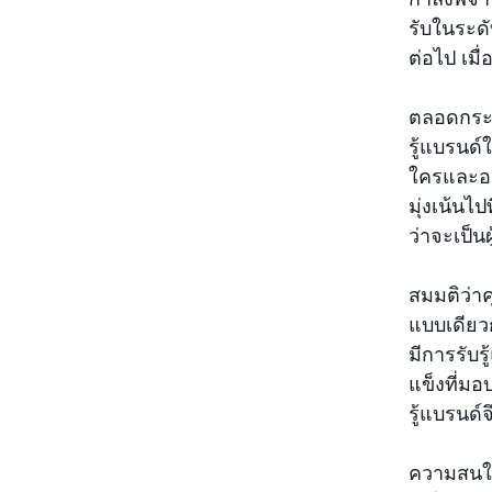
รับในระดั
ต่อไป เมื
ตลอดกระบว
รู้แบรนด์
ใครและอะ
มุ่งเน้นไ
ว่าจะเป็นผู
สมมติว่าค
แบบเดียวกั
มีการรับร
แข็งที่มอ
รู้แบรนด
ความสนใจ