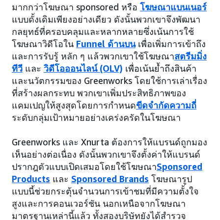
มากกว่าโฆษณา sponsored หรือ
โฆษณาแบนเนอร์
แบบดั้งเดิมเพียงอย่างเดียว ดังนั้นพวกเขาจึงพัฒนา
กลยุทธ์ที่ครอบคลุมและหลากหลายซึ่งเน้นการใช้
โฆษณาวิดีโอใน
Funnel ด้านบน
เพื่อเพิ่มการเข้าถึง
และการรับรู้ หลัก ๆ แล้วพวกเขาใช้โฆษณา
สตรีมมิ่ง
ทีวี
และ
วิดีโอออนไลน์ (OLV)
เพื่อเน้นย้ำถึงสินค้า
และนวัตกรรมของ Greenworks โดยใช้การเล่าเรื่อง
ที่สร้างผลกระทบ พวกเขาเพิ่มประสิทธิภาพของ
แคมเปญให้สูงสุดโดยการกำหนด
ขีดจำกัดความถี่
ระดับกลุ่มเป้าหมายอย่างเคร่งครัดในโฆษณา
Greenworks และ Xnurta ต้องการให้แบรนด์ถูกมอง
เห็นอย่างต่อเนื่อง ดังนั้นพวกเขาจึงตั้งค่าให้แบรนด์
ปรากฎตัวแบบเปิดเสมอโดยใช้โฆษณา
Sponsored
Products
และ
Sponsored Brands
โฆษณารูป
แบบนี้ช่วยกระตุ้นจำนวนการเข้าชมที่มีความตั้งใจ
สูงและการคอนเวอร์ชัน นอกเหนือจากโฆษณา
มาตรฐานเหล่านี้แล้ว ทั้งสองบริษัทยังได้สำรวจ