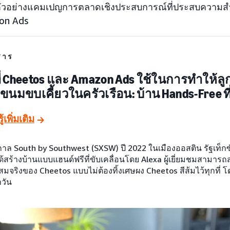
งตัวอย่างแคมเปญการตลาดเชิงประสบการณ์ที่ประสบความสำเ
on Ads
สาร
ีที่ Cheetos และ Amazon Ads ใช้ในการทำให้
ขนมขบเคี้ยวในครัวเรือน: บ้าน Hands-Free ท
ู้เพิ่มเติม
ศกาล South by Southwest (SXSW) ปี 2022 ในเมืองออสติน รัฐเท็
ด้สร้างบ้านแบบแฮนด์ฟรีที่ขับเคลื่อนโดย Alexa ผู้เยี่ยมชมสามาร
่ำสมจริงของ Cheetos แบบไม่ต้องทิ้งเศษผง Cheetos สีส้มไว้ทุกที่
วัน