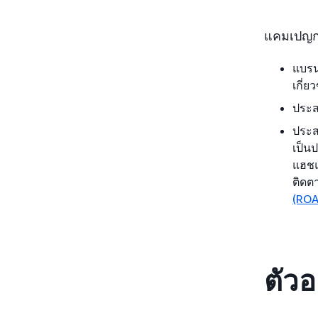
แคมเปญกา
แบรน
เกี่
ประส
ประส
เป็น
แฮชแ
ติดต
(ROA
ตัว