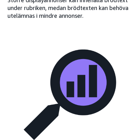
Större displayannonser kan innehålla brödtext
under rubriken, medan brödtexten kan behöva
utelämnas i mindre annonser.