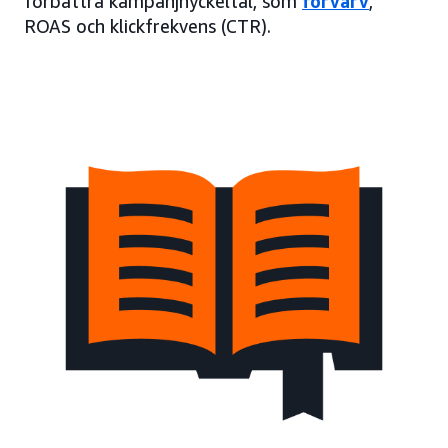
förbättra kampanjnyckeltal, som
förvärv
,
ROAS och klickfrekvens (CTR).