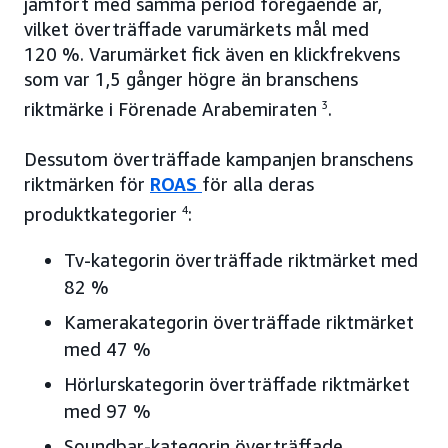
jämfört med samma period föregående år,
vilket överträffade varumärkets mål med
120 %. Varumärket fick även en klickfrekvens
som var 1,5 gånger högre än branschens
riktmärke i Förenade Arabemiraten
3
.
Dessutom överträffade kampanjen branschens
riktmärken för
ROAS
för alla deras
produktkategorier
4
:
Tv-kategorin överträffade riktmärket med
82 %
Kamerakategorin överträffade riktmärket
med 47 %
Hörlurskategorin överträffade riktmärket
med 97 %
Soundbar-kategorin överträffade