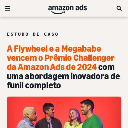
ESTUDO DE CASO
A Flywheel e a Megababe
vencem o Prêmio Challenger
da Amazon Ads de 2024
com
uma abordagem inovadora de
funil completo