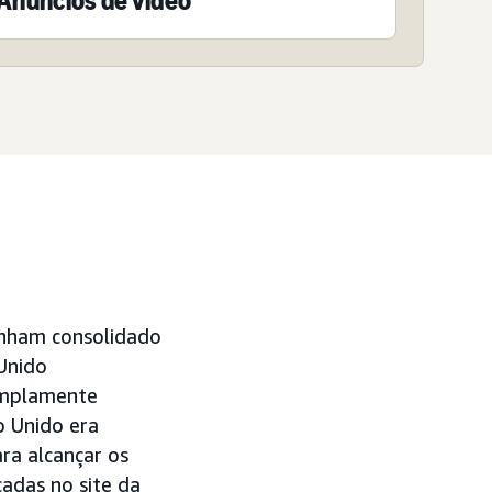
Anúncios de vídeo
tinham consolidado
Unido
amplamente
o Unido era
ra alcançar os
adas no site da