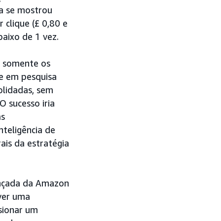
ia se mostrou
 clique (£ 0,80 e
abaixo de 1 vez.
, somente os
te em pesquisa
olidadas, sem
O sucesso iria
as
nteligência de
is da estratégia
ançada da Amazon
ver uma
sionar um