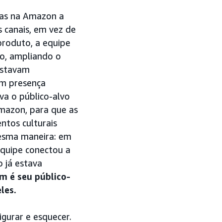
has na Amazon a
 canais, em vez de
roduto, a equipe
, ampliando o
estavam
am presença
va o público-alvo
mazon, para que as
tos culturais
esma maneira: em
equipe conectou a
 já estava
m é seu público-
les.
gurar e esquecer.