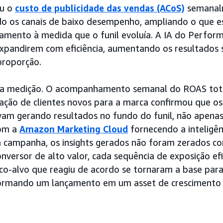
ou o
custo de publicidade das vendas (ACoS)
semanalm
o os canais de baixo desempenho, ampliando o que e
amento à medida que o funil evoluía. A IA do Perfor
expandirem com eficiência, aumentando os resultados
roporção.
i a medição. O acompanhamento semanal do ROAS tot
pação de clientes novos para a marca confirmou que o
vam gerando resultados no fundo do funil, não apena
com a
Amazon Marketing Cloud
fornecendo a inteligên
a campanha, os insights gerados não foram zerados c
versor de alto valor, cada sequência de exposição efi
co-alvo que reagiu de acordo se tornaram a base par
ormando um lançamento em um asset de crescimento 