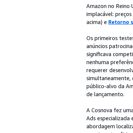
Amazon no Reino U
implacável: preços
acima) e
Retorno s
Os primeiros test
anúncios patrocin
significava compet
nenhuma preferênci
requerer desenvol
simultaneamente, o
público-alvo da A
de lançamento.
A Cosnova fez uma
Ads especializada
abordagem localiz