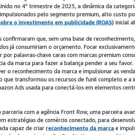
nido no 4° trimestre de 2025, a dinâmica da categor
 impulsionados pelo segmento premium, alto custo por
obre o investimento em publicidade (ROAS)
inicial 
es confirmaram que, sem uma base de reconhecimento
ados já consumiriam o orçamento. Focar exclusivamen
ir por palavras-chave caras com marcas premium cons
a da marca para fazer a balança pender a seu favor. 
ver o reconhecimento da marca e impulsionar as vend
 que transformou os recursos de funil completo e a i
mazon Ads usada para conectá-los em elementos centra
 parceria com a agência Front Row, uma parceira av
 em estratégias de comércio conectado, para desenvol
ada capaz de criar
reconhecimento da marca
e impul