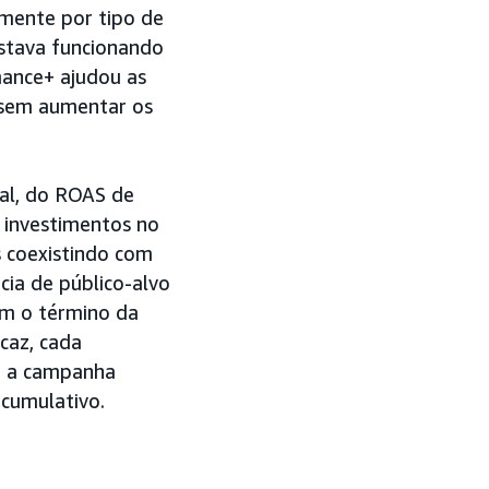
ente por tipo de
stava funcionando
mance+ ajudou as
 sem aumentar os
al, do ROAS de
s investimentos no
s coexistindo com
cia de público-alvo
om o término da
caz, cada
a a campanha
cumulativo.