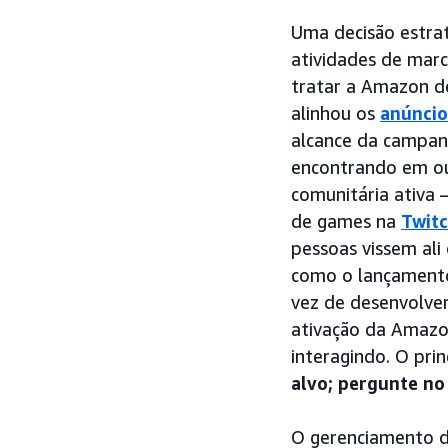
Uma decisão estra
atividades de mar
tratar a Amazon d
alinhou os
anúncio
alcance da campan
encontrando em ou
comunitária ativa 
de games na
Twit
pessoas vissem al
como o lançament
vez de desenvolver
ativação da Amazon
interagindo. O pri
alvo; pergunte no
O gerenciamento de