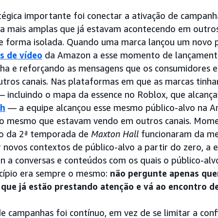
tégica importante foi conectar a ativação de campan
ca mais amplas que já estavam acontecendo em outros
e forma isolada. Quando uma marca lançou um novo p
s de vídeo
da Amazon a esse momento de lançamento
ha e reforçando as mensagens que os consumidores 
tros canais. Nas plataformas em que as marcas tinh
— incluindo o mapa da essence no Roblox, que alcança
ch
— a equipe alcançou esse mesmo público-alvo na A
i o mesmo que estavam vendo em outros canais. Momen
o da 2ª temporada de
Maxton Hall
funcionaram da m
 novos contextos de público-alvo a partir do zero, a 
 a conversas e conteúdos com os quais o público-alvo
ncípio era sempre o mesmo:
não pergunte apenas que
 que já estão prestando atenção e vá ao encontro de
 campanhas foi contínuo, em vez de se limitar a confi