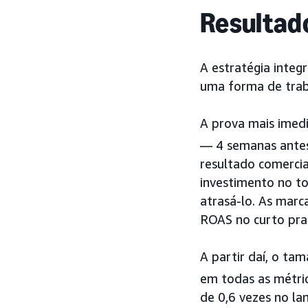
Resultad
A estratégia integ
uma forma de trab
A prova mais imedi
— 4 semanas antes
resultado comerci
investimento no to
atrasá-lo. As mar
ROAS no curto pra
A partir daí, o t
em todas as métric
de 0,6 vezes no l