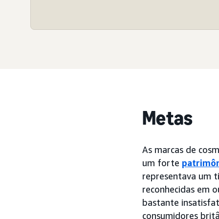
Metas
As marcas de cosmé
um forte
patrimô
representava um t
reconhecidas em ou
bastante insatisfa
consumidores brit