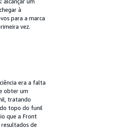
s: alcançar um
chegar à
ovos para a marca
rimeira vez.
iência era a falta
de obter um
il, tratando
do topo do funil
io que a Front
 resultados de