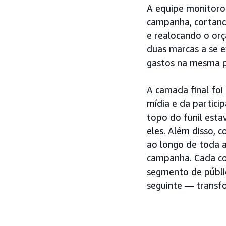
A equipe monitor
campanha, cortand
e realocando o orç
duas marcas a se 
gastos na mesma p
A camada final fo
mídia e da partici
topo do funil esta
eles. Além disso, 
ao longo de toda 
campanha. Cada con
segmento de públi
seguinte — transf