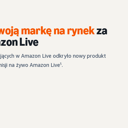
oją markę na rynek
za
zon Live
jących w Amazon Live odkryło nowy produkt
isji na żywo Amazon Live
5
.