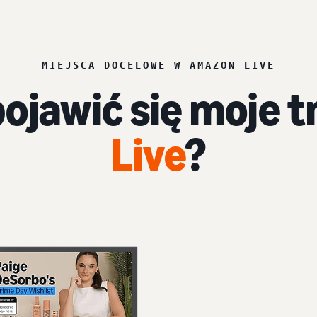
MIEJSCA DOCELOWE W AMAZON LIVE
ojawić się moje t
Live
?