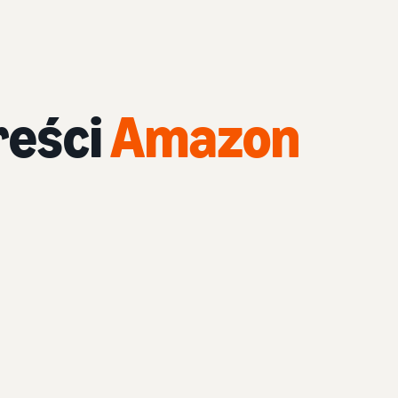
reści
Amazon