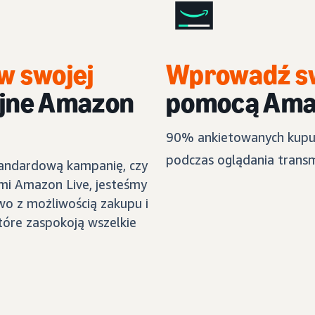
w swojej
Wprowadź sw
jne Amazon
pomocą Ama
90% ankietowanych kupu
podczas oglądania transm
standardową kampanię, czy
ami Amazon Live, jesteśmy
wo z możliwością zakupu i
óre zaspokoją wszelkie