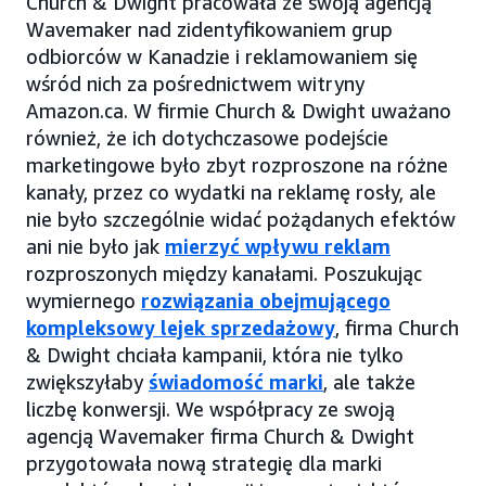
Church & Dwight pracowała ze swoją agencją
Wavemaker nad zidentyfikowaniem grup
odbiorców w Kanadzie i reklamowaniem się
wśród nich za pośrednictwem witryny
Amazon.ca. W firmie Church & Dwight uważano
również, że ich dotychczasowe podejście
marketingowe było zbyt rozproszone na różne
kanały, przez co wydatki na reklamę rosły, ale
nie było szczególnie widać pożądanych efektów
ani nie było jak
mierzyć wpływu reklam
rozproszonych między kanałami. Poszukując
wymiernego
rozwiązania obejmującego
kompleksowy lejek sprzedażowy
, firma Church
& Dwight chciała kampanii, która nie tylko
zwiększyłaby
świadomość marki
, ale także
liczbę konwersji. We współpracy ze swoją
agencją Wavemaker firma Church & Dwight
przygotowała nową strategię dla marki