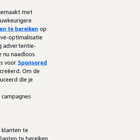
 gemaakt met
uwkeurigere
en te bereiken
op
ive-optimalisatie
g advertentie-
e nu naadloos
es voor
Sponsored
ecreëerd. Om de
uceerd die je
 je campagnes
 klanten te
lanten te bereiken