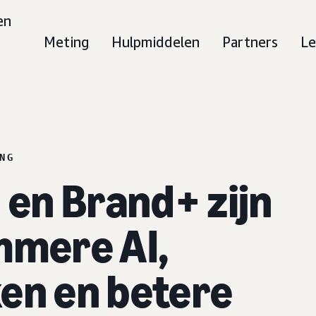
en
Meting
Hulpmiddelen
Partners
Le
NG
en Brand+ zijn
mmere AI,
en en betere