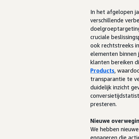
In het afgelopen 
verschillende verb
doelgroeptargeting
cruciale beslissin
ook rechtstreeks i
elementen binnen j
klanten bereiken 
Products
, waardo
transparantie te v
duidelijk inzicht 
conversietijdstatis
presteren.
Nieuwe overwegin
We hebben nieuwe 
engageren die acti