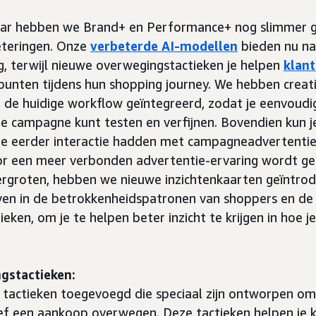
jaar hebben we Brand+ en Performance+ nog slimmer
eteringen. Onze
verbeterde AI-modellen
bieden nu na
, terwijl nieuwe overwegingstactieken je helpen
klant
gspunten tijdens hun shopping journey. We hebben creat
n de huidige workflow geïntegreerd, zodat je eenvoudi
e campagne kunt testen en verfijnen. Bovendien kun j
die eerder interactie hadden met campagneadvertenti
or een meer verbonden advertentie-ervaring wordt g
ergroten, hebben we nieuwe inzichtenkaarten geïntrod
geven in de betrokkenheidspatronen van shoppers en de
tieken, om je te helpen beter inzicht te krijgen in hoe
gstactieken:
tactieken toegevoegd die speciaal zijn ontworpen om
ef een aankoop overwegen. Deze tactieken helpen je k