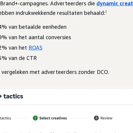
 Brand+-campagnes. Adverteerders die
dynamic creat
ebben indrukwekkende resultaten behaald:
1
8,4% van betaalde eenheden
,9% van het aantal conversies
7,2% van het
ROAS
6,5% van de CTR
l vergeleken met adverteerders zonder DCO.