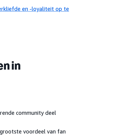
kliefde en -loyaliteit op te
en in
orende community deel
grootste voordeel van fan