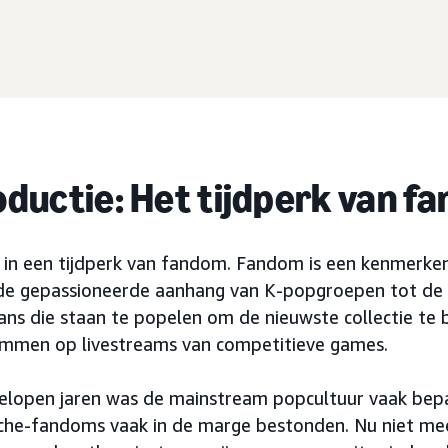
oductie: Het tijdperk van f
 in een tijdperk van fandom. Fandom is een kenmerken
n de gepassioneerde aanhang van K-popgroepen tot de s
ans die staan te popelen om de nieuwste collectie te
emmen op livestreams van competitieve games.
gelopen jaren was de mainstream popcultuur vaak bepa
niche-fandoms vaak in de marge bestonden. Nu niet m