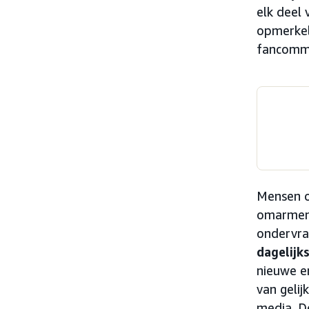
elk deel 
opmerkeli
fancommun
Mensen o
omarmen d
ondervr
dagelijk
nieuwe e
van geli
media. D