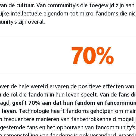
van de cultuur. Van community's die toegewijd zijn aan
jke intellectuele eigendom tot micro-fandoms die nich
ity's zijn overal.
70%
ver de hele wereld ervaren de positieve effecten van
e rol die fandom in hun leven speelt. Van de fans die
aagd,
geeft 70% aan dat hun fandom en fancommuni
s leven
. Technologie heeft fandoms geholpen om mai
n frequentere manieren van fanbetrokkenheid mogelijk
jkgestemde fans en het opbouwen van fancommunity's 
e samenstelling van fandoms is ook veranderd, waard