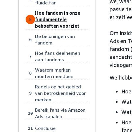
we, waar
fluïde fan
passie t
Hoe fandom in onze
er zelf e
fundamentele
5
behoeften voorziet
Om inzic
De beloningen van
6
Ads en T
fandom
fandom 
Hoe fans deelnemen
7
aandachts
aan fandoms
videogam
Waarom merken
8
moeten meedoen
We hebbe
Regels op het gebied
Hoe
van betrokkenheid voor
9
merken
Wat 
Bereik fans via Amazon
Wat 
10
Ads-kanalen
Hoe 
Conclusie
11
fane