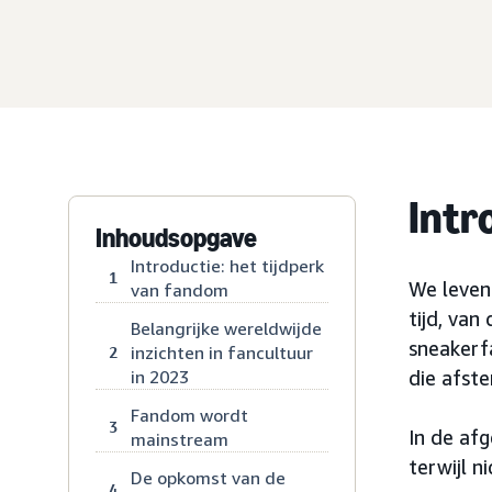
Intr
Inhoudsopgave
Introductie: het tijdperk
1
We leven
van fandom
tijd, va
Belangrijke wereldwijde
sneakerf
inzichten in fancultuur
2
in 2023
die afst
Fandom wordt
3
In de af
mainstream
terwijl 
De opkomst van de
4