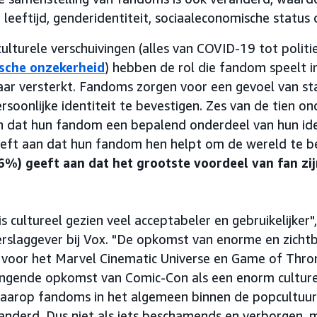
 leeftijd, genderidentiteit, sociaaleconomische status
ulturele verschuivingen (alles van COVID-19 tot polit
sche onzekerheid
) hebben de rol die fandom speelt 
ar versterkt. Fandoms zorgen voor een gevoel van stab
rsoonlijke identiteit te bevestigen. Zes van de tien 
n dat hun fandom een bepalend onderdeel van hun identi
eft aan dat hun fandom hen helpt om de wereld te be
6%) geeft aan dat het grootste voordeel van fan zij
 is cultureel gezien veel acceptabeler en gebruikelijker
rslaggever bij Vox. "De opkomst van enorme en zich
e voor het Marvel Cinematic Universe en Game of Thr
gende opkomst van Comic-Con als een enorm cultur
aarop fandoms in het algemeen binnen de popcultuu
eranderd. Dus niet als iets beschamends en verborgen,