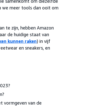
 die samenkomt om diezelfde
en we meer tools dan ooit om
fan te zijn, hebben Amazon
aar de huidige staat van
ken kunnen raken
) in vijf
treetwear en sneakers, en
2023?
m?
het vormgeven van de