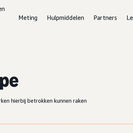
en
Meting
Hulpmiddelen
Partners
Le
ype
rken hierbij betrokken kunnen raken