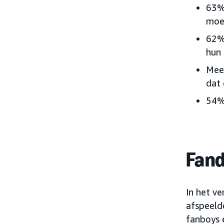
63% 
moei
62% 
hun
Meer
dat 
54% 
Fan
In het v
afspeelde
fanboys 