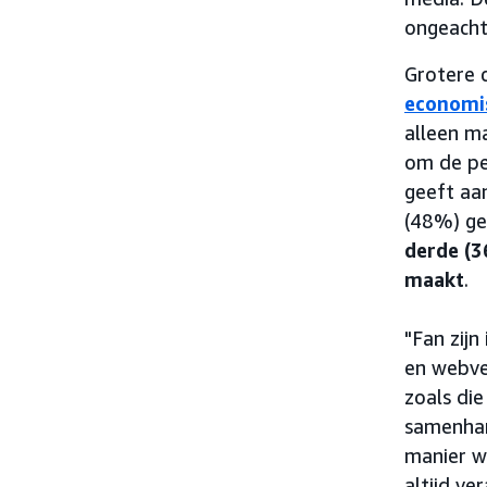
ongeacht
Grotere c
economi
alleen ma
om de pe
geeft aa
(48%) ge
derde (3
maakt
.
"Fan zijn
en webve
zoals di
samenhan
manier w
altijd v