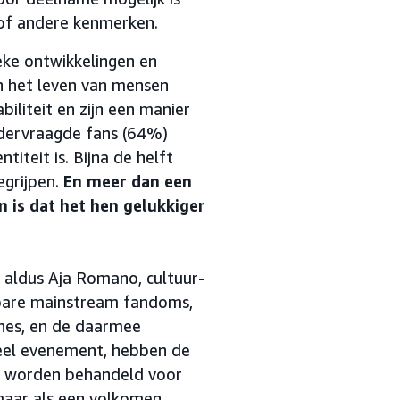
 of andere kenmerken.
ieke ontwikkelingen en
in het leven van mensen
iliteit en zijn een manier
ondervraagde fans (64%)
teit is. Bijna de helft
grijpen.
En meer dan een
n is dat het hen gelukkiger
", aldus Aja Romano, cultuur-
tbare mainstream fandoms,
ones, en de daarmee
eel evenement, hebben de
r worden behandeld voor
 maar als een volkomen