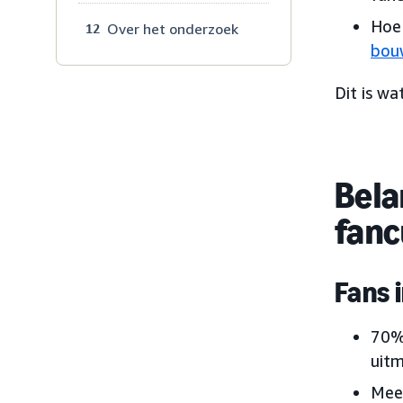
Hoe
Over het onderzoek
12
bou
Dit is w
Bela
fanc
Fans 
70%
uitm
Meer