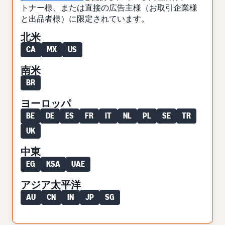
トナー様、または直接の広告主様（お取引企業様
と出品者様）に限定されています。
北米
CA
MX
US
南米
BR
ヨーロッパ
BE
DE
ES
FR
IT
NL
PL
SE
TR
UK
中東
EG
KSA
UAE
アジア太平洋
AU
CN
IN
JP
SG