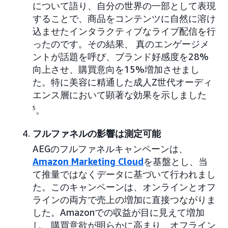
について語り、自分の世界の一部として表現
することで、商品をコンテンツに自然に溶け
込ませたインタラクティブなライブ配信を行
ったのです。その結果、 真のエンゲージメ
ントが話題を呼び、ブランド好感度を28%
向上させ、購買意向を15%増加させまし
た。特に美容に精通した成人Z世代オーディ
エンス層において顕著な効果を示しました
5
。
フルファネルの影響は測定可能
AEGのフルファネルキャンペーンは、
Amazon Marketing Cloud
を基盤とし、当
て推量ではなくデータに基づいて行われまし
た。このキャンペーンは、オンラインとオフ
ラインの両方で売上の増加に直接つながりま
した。Amazonでの収益が目に見えて増加
し、購買意欲が明らかに高まり、オフライン