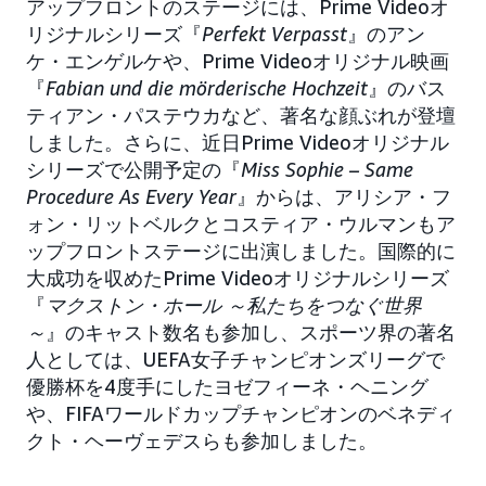
アップフロントのステージには、Prime Videoオ
リジナルシリーズ『
Perfekt Verpasst
』のアン
ケ・エンゲルケや、Prime Videoオリジナル映画
『
Fabian und die mörderische Hochzeit
』のバス
ティアン・パステウカなど、著名な顔ぶれが登壇
しました。さらに、近日Prime Videoオリジナル
シリーズで公開予定の『
Miss Sophie
– Same
Procedure As Every Year
』からは、アリシア・フ
ォン・リットベルクとコスティア・ウルマンもア
ップフロントステージに出演しました。国際的に
大成功を収めたPrime Videoオリジナルシリーズ
『
マクストン・ホール ～私たちをつなぐ世界
～
』のキャスト数名も参加し、スポーツ界の著名
人としては、UEFA女子チャンピオンズリーグで
優勝杯を4度手にしたヨゼフィーネ・ヘニング
や、FIFAワールドカップチャンピオンのベネディ
クト・ヘーヴェデスらも参加しました。