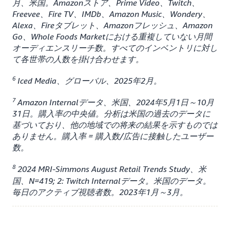
月、米国。Amazonストア、Prime Video、Twitch、
Freevee、Fire TV、IMDb、Amazon Music、Wondery、
Alexa、Fireタブレット、Amazonフレッシュ、Amazon
Go、Whole Foods Marketにおける重複していない月間
オーディエンスリーチ数。すべてのインベントリに対し
て各世帯の人数を掛け合わせます。
6
Iced Media、グローバル、2025年2月。
7
Amazon Internalデータ、米国、2024年5月1日～10月
31日。購入率の中央値。分析は米国の過去のデータに
基づいており、他の地域での将来の結果を示すものでは
ありません。購入率 = 購入数/広告に接触したユーザー
数。
8
2024 MRI-Simmons August Retail Trends Study、米
国、N=419; 2: Twitch Internalデータ。米国のデータ。
毎日のアクティブ視聴者数。2023年1月～3月。