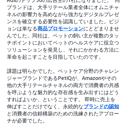
Adsのトップ50の広告主の1社になりました。
同
ブランドは、大手リテール業者全体にオムニチャ
ネルの影響力を高めながら強力なデジタルプレゼ
ンスを確立する必要性を認識していました。ビジ
ョンは単なる
商品プロモーション
にとどまりませ
んでした。同社は、ペットの飼い主が複数のタッ
チポイントにおいてペットのヘルスケアに役立つ
ソリューションを発見し、それにかかわる方法に
革命を起こすことを目指していたのです。
課題は明らかでした。ペットケア分野のチャレン
ジャーブランドであるPetIQが、Amazonやその
他の大手リテールチャネルの両方で消費者の共感
を呼ぶような魅力的な存在感を生み出すにはどう
すればよいか、ということです。 即時に売上を
伸ばすことだけでなく、永続的な
ブランドの認知
と消費者の信頼構築のための洗練されたアプロー
チが必要でした。