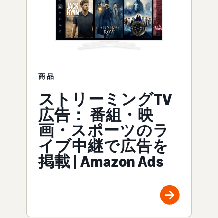
商品
ストリーミングTV
広告： 番組・映
画・スポーツのラ
イブ中継で広告を
掲載 | Amazon Ads