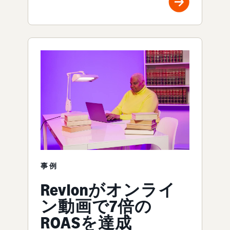
事例
Revlonがオンライ
ン動画で7倍の
ROASを達成