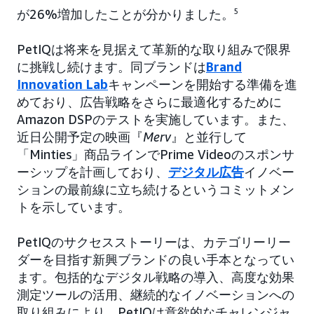
が26%増加したことが分かりました。
5
PetIQは将来を見据えて革新的な取り組みで限界
に挑戦し続けます。同ブランドは
Brand
Innovation Lab
キャンペーンを開始する準備を進
めており、広告戦略をさらに最適化するために
Amazon DSPのテストを実施しています。また、
近日公開予定の映画『
Merv
』と並行して
「Minties」商品ラインでPrime Videoのスポンサ
ーシップを計画しており、
デジタル広告
イノベー
ションの最前線に立ち続けるというコミットメン
トを示しています。
PetIQのサクセスストーリーは、カテゴリーリー
ダーを目指す新興ブランドの良い手本となってい
ます。包括的なデジタル戦略の導入、高度な効果
測定ツールの活用、継続的なイノベーションへの
取り組みにより、PetIQは意欲的なチャレンジャ