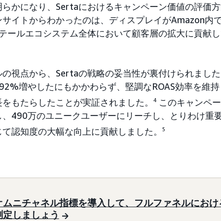
らかになり、Sertaにおけるキャンペーン価値の評価
サイトからわかったのは、ディスプレイがAmazon内
のリテールエコシステム全体において顧客層の拡大に貢献
の視点から、Sertaの戦略の妥当性が裏付けられまし
92%増やしたにもかかわらず、堅調なROAS効率を維
長をもたらしたことが実証されました。
4
このキャンペーン
し、490万のユニークユーザーにリーチし、とりわけ重
じて認知度の大幅な向上に貢献しました。
5
オムニチャネル指標を導入して、フルファネルにおけ
測定しましょう