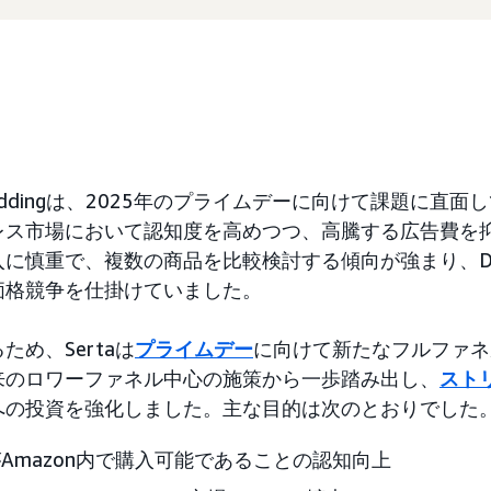
ns Beddingは、2025年のプライムデーに向けて課題に
レス市場において認知度を高めつつ、高騰する広告費を
入に慎重で、複数の商品を比較検討する傾向が強まり、D
価格競争を仕掛けていました。
め、Sertaは
プライムデー
に向けて新たなフルファネ
来のロワーファネル中心の施策から一歩踏み出し、
スト
への投資を強化しました。主な目的は次のとおりでした
品がAmazon内で購入可能であることの認知向上