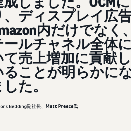
達成しました。OCMに
り、ディスプレイ広
mazon内だけでなく
テールチャネル全体
いて売上増加に貢献
いることが明らかに
ました。
mmons Bedding副社長、
Matt Preece氏