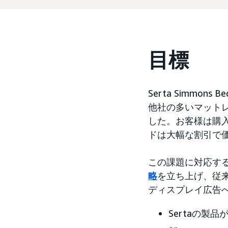
目標
Serta Simmo
他社の多いマット
した。お客様は購
ドは大幅な割引で
この課題に対応するた
略
を立ち上げ、従
ディスプレイ広告
Sertaの製