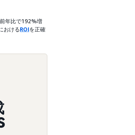
前年比で192%増
における
ROI
を正確
成
S