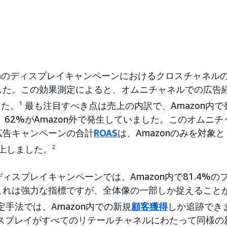
rtaのディスプレイキャンペーンにおけるクロスチャネル
した。この効果測定によると、オムニチャネルでの広告
した。
1
最も注目すべき点は売上の内訳で、Amazon内
、62%がAmazon外で発生していました。このオムニ
広告キャンペーンの合計
ROAS
は、Amazonのみを対象
向上しました。
2
aのディスプレイキャンペーンでは、Amazon内で81.4%
これは強力な指標ですが、全体像の一部しか捉えること
手法では、Amazon内での新規
顧客獲得
しか追跡でき
ィスプレイがすべてのリテールチャネルにわたって同様の