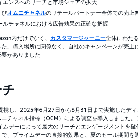
ィエンスへのリーチと市場シェアの拡大
よび
オムニチャネル
のリテールパートナー全体での売上
ールチャネルにおける広告効果の正確な把握
azon内だけでなく、
カスタマージャーニー
全体にわた
した。購入場所に関係なく、自社のキャンペーンが売上
必要がありました。
ーチ
onと提携し、2025年6月27日から8月31日まで実施した
ムニチャネル指標（OCM）による調査を導入しました。
ライムデーによって最大のリーチとエンゲージメントを確
とで、プライムデーの直接的効果と、夏のセール期間を