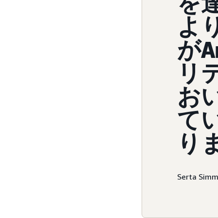
を
よ
がA
リ
お
て
り
Serta Si