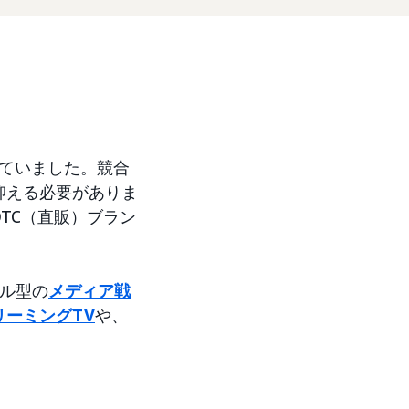
直面していました。競合
抑える必要がありま
TC（直販）ブラン
ル型の
メディア戦
リーミングTV
や、
。