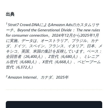
出典
1
Strat7 Crowd.DNAによるAmazon Adsのカスタムリサ
ーチ。Beyond the Generational Divide： The new rules
for consumer connection。2024年12月から2025年1月
に実施。データは、オーストラリア、ブラジル、カナ
ダ、ドイツ、スペイン、フランス、イタリア、日本、メ
キシコ、英国、米国の集計を反映しています。ベース：
全回答者（26,400人）、Z世代（6,680人）、ミレニア
ル世代（6,680人）、X世代（6,668人）、ベビーブーム
世代（6,372人）
2
Amazon Internal、カナダ、2025年