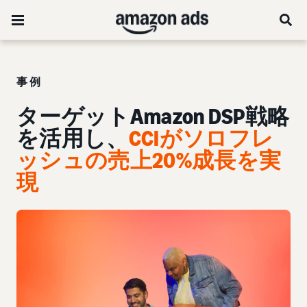
事例
ターゲットAmazon DSP戦略
を活用し、
CCIがソロフレ
ッシュの売上20%成長を実
現