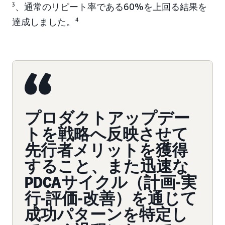
3
、通常のリピート率である60%を上回る結果を
達成しました。
4
プロダクトアップデー
トを戦略へ反映させて
先行者メリットを獲得
すること、また迅速な
PDCAサイクル（計画-実
行-評価-改善）を通じて
成功パターンを特定し