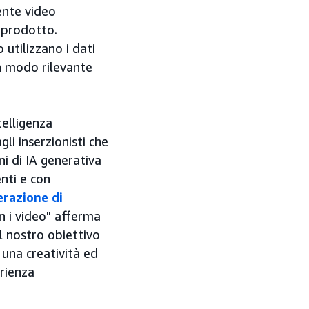
ente video
l prodotto.
o utilizzano i dati
in modo rilevante
telligenza
gli inserzionisti che
i di IA generativa
nti e con
razione di
n i video" afferma
l nostro obiettivo
 una creatività ed
erienza