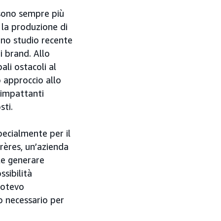
 sono sempre più
, la produzione di
uno studio recente
i brand. Allo
li ostacoli al
o approccio allo
 impattanti
sti.
pecialmente per il
Frères, un’azienda
ile generare
sibilità
potevo
o necessario per