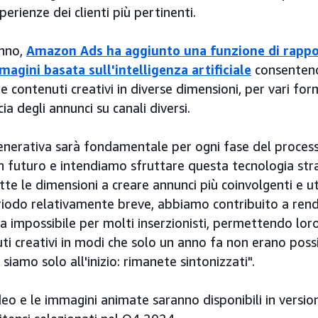
sperienze dei clienti più pertinenti.
anno,
Amazon Ads ha aggiunto una funzione di rappor
agini basata sull'intelligenza artificiale
consentend
re contenuti creativi in diverse dimensioni, per vari form
cia degli annunci su canali diversi.
generativa sarà fondamentale per ogni fase del process
in futuro e intendiamo sfruttare questa tecnologia str
tte le dimensioni a creare annunci più coinvolgenti e ut
riodo relativamente breve, abbiamo contribuito a rende
 impossibile per molti inserzionisti, permettendo loro
ti creativi in modi che solo un anno fa non erano possib
iamo solo all'inizio: rimanete sintonizzati".
deo e le immagini animate saranno disponibili in versio