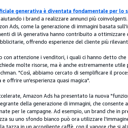
ificiale generativa è diventata fondamentale per lo 
aiutando i brand a realizzare annunci più coinvolgenti.
zon Ads, come la generazione di immagini basata sull'i
rumenti di IA generativa hanno contribuito a ottimizzare 
licitarie, offrendo esperienze del cliente più rilevanti
 con attenzione i venditori, i quali ci hanno detto che
 richiede molte risorse, ma è anche estremamente utile
Richman. "Così, abbiamo cercato di semplificare il proc
 e offrire un'esperienza quasi magica".
elerate, Amazon Ads ha presentato la nuova "funzion
tegrante della generazione di immagini, che consente a
mate per le campagne. Ad esempio, un brand che in p
azza su uno sfondo bianco può ora utilizzare l'immagi
a tazza in un accogliente caffè, con il vapore che si al