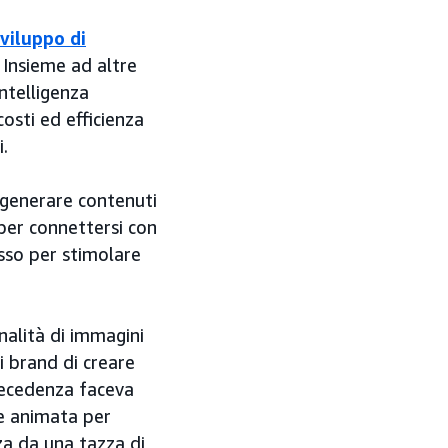
sviluppo di
 Insieme ad altre
ntelligenza
costi ed efficienza
.
 generare contenuti
 per connettersi con
esso per stimolare
alità di immagini
i brand di creare
recedenza faceva
ne animata per
za da una tazza di