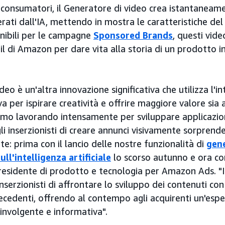
 consumatori, il Generatore di video crea istantaneam
rati dall'IA, mettendo in mostra le caratteristiche de
nibili per le campagne
Sponsored Brands
, questi vide
etail di Amazon per dare vita alla storia di un prodotto 
deo è un'altra innovazione significativa che utilizza l'in
va per ispirare creatività e offrire maggiore valore sia a
tiamo lavorando intensamente per sviluppare applicazion
i inserzionisti di creare annunci visivamente sorprende
: prima con il lancio delle nostre funzionalità di
gene
ll'intelligenza artificiale
lo scorso autunno e ora co
residente di prodotto e tecnologia per Amazon Ads. "I
nserzionisti di affrontare lo sviluppo dei contenuti con
recedenti, offrendo al contempo agli acquirenti un'esp
oinvolgente e informativa".