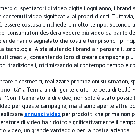
mero di spettatori di video digitali ogni anno, i brand
e contenuti video significativi ai propri clienti. Tuttavia
ò essere costosa e richiedere molto tempo. Secondo 
dei consumatori desidera vedere più video da parte de
iende hanno segnalato che costi e tempi sono i principa
La tecnologia IA sta aiutando i brand a ripensare il lor
nuti creativi, consentendo loro di creare campagne più
ioni tradizionali, ottimizzando al contempo tempo e co
ncare e cosmetici, realizzare promozioni su Amazon, s
 priorità" afferma un dirigente e utente beta di Gellé 
e. "Con il Generatore di video, non solo è stato possib
deo per queste campagne, ma si sono aperte altre pos
realizzare
annunci video
per prodotti che prima non 
eratore di video ha ridotto significativamente il temp
io video, un grande vantaggio per la nostra azienda".