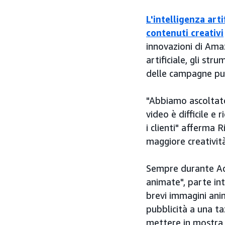
L'intelligenza art
contenuti creativi
innovazioni di Ama
artificiale, gli st
delle campagne pubb
"Abbiamo ascoltato
video è difficile e
i clienti" afferma 
maggiore creatività
Sempre durante Acc
animate", parte in
brevi immagini ani
pubblicità a una t
mettere in mostra l