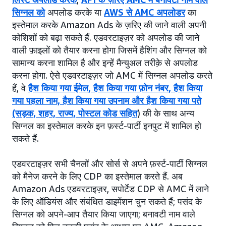
सिग्नल को
अपलोड करके या
AWS से AMC अपलोडर
का
इस्तेमाल करके Amazon Ads के ज़रिए की जाने वाली अपनी
कोशिशों को बढ़ा सकते हैं. एडवरटाइज़र को अपलोड की जाने
वाली फ़ाइलों को तैयार करना होगा जिसमें हैशिंग और सिग्नल को
सामान्य करना शामिल है और इन्हें मैन्युअल तरीक़े से अपलोड
करना होगा. ऐसे एडवरटाइज़र जो AMC में सिग्नल अपलोड करते
हैं, वे
हैश किया गया ईमेल, हैश किया गया फ़ोन नंबर, हैश किया
गया पहला नाम, हैश किया गया उपनाम और हैश किया गया पते
(सड़क, शहर, राज्य, पोस्टल कोड सहित
) की के साथ अन्य
सिग्नल का इस्तेमाल करके इन फ़र्स्ट-पार्टी इनपुट में शामिल हो
सकते हैं.
एडवरटाइज़र सभी चैनलों और सोर्स से अपने फ़र्स्ट-पार्टी सिग्नल
को मैनेज करने के लिए CDP का इस्तेमाल करते हैं. अब
Amazon Ads एडवरटाइज़र, सपोर्टेड CDP से AMC में लाने
के लिए ऑडियंस और संबंधित डाइमेंशन चुन सकते हैं; पसंद के
सिग्नल को अपने-आप तैयार किया जाएगा; बनावटी नाम वाले