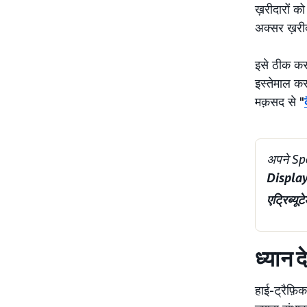
ख़रीदारों क
अक्सर ख़रीद
इसे ठीक करन
इस्तेमाल क
मक़सद से "
अपने Sp
Display
एट्रिब्यू
ध्यान द
हाई-ट्रैफ़ि