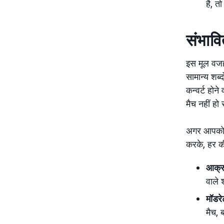
है, तो
संभावि
इस मूल वजह 
सामान्य शब्द
कन्वर्ट होने
मैच नहीं हो र
अगर आपको ये
करके, हर की
आक्र
वाले 
मॉडरे
मैच, ब