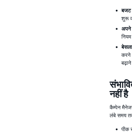
बजट क
शुरू 
अपने 
नियम 
बेसला
करने 
बढ़ान
संभावि
नहीं है
कैम्पेन मै
लंबे समय तक
पीक स