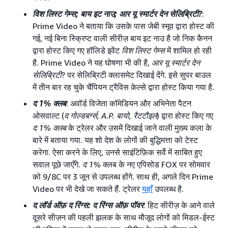
विश लिस्ट गेम्स; बाय इट नाउ; आर यू स्मार्टर देन सेलिब्रिटी?
:
Prime Video ने बताया कि उसके पास जेबी स्मूव द्वारा होस्ट की
गई, नई बिना स्क्रिप्ट वाली सीरीज़ बाय इट नाउ है जो निक कैनन
द्वारा होस्ट किए गए हॉलिडे इवेंट
विश लिस्ट गेम्स
में शामिल हो रही
है. Prime Video ने यह घोषणा भी की है,
आर यू स्मार्टर देन
सेलिब्रिटी
? पर सेलिब्रिटी क्लासमेट दिखाई देंगे. इसे सुपर बाउल
में तीन बार रह चुके चैंपियन ट्रैविस केल्से द्वारा होस्ट किया गया है.
द 1% क्लब
: अवॉर्ड विजेता कॉमेडियन और अभिनेता पैटन
ओसवाल्ट (
द गोल्डबर्ग्स, A.P. बायो, रैटटौइल
) द्वारा होस्ट किए गए
द 1% क्लब
के ट्रेलर और उसमें दिखाई जाने वाली मुख्य कला के
बारे में बताया गया. यह शो देश के लोगों की बुद्धिमत्ता को टेस्ट
करेगा. ऐसा करने के लिए, उनसे साइंटिफ़िक सर्वे में साबित हुए
सवाल पूछे जाएँगे.
द 1%
क्लब के नए एपिसोड FOX पर सोमवार
को 9/8C पर 3 जून से उपलब्ध होंगे. साथ ही, अगले दिन Prime
Video पर भी देखे जा सकते हैं. ट्रेलर
यहाँ
उपलब्ध है.
द लॉर्ड ऑफ़ द रिंग्स: द रिंग्स ऑफ़ पॉवर
: हिट सीरीज़ के आने वाले
दूसरे सीज़न की पहली झलक के साथ मौजूद लोगों को मिडल-ईस्ट