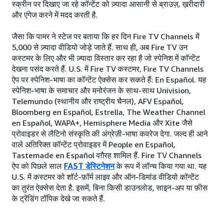
स्क्रीन पर दिखाए जा रहे कॉन्टेंट को ज़्यादा आसानी से ब्राउज़, ख़रीदारी
और एंगेज करने में मदद करती है.
जैसा कि पामर ने स्टेज पर बताया कि हर दिन Fire TV Channels में
5,000 से ज़्यादा वीडियो जोड़े जाते हैं. साथ ही, अब Fire TV उन
कस्टमर के लिए और भी ज़्यादा विस्तार कर रहा है जो स्पेनिश में कॉन्टेंट
देखना पसंद करते हैं. U.S. में Fire TV कस्टमर, Fire TV Channels
ऐप पर स्पेनिश-भाषा का कॉन्टेंट ऐक्सेस कर सकते हैं: En Español. यह
स्पेनिश-भाषा के समाचार और मनोरंजन के साथ-साथ Univision,
Telemundo (स्थानीय और राष्ट्रीय चैनल), AFV Español,
Bloomberg en Español, Estrella, The Weather Channel
en Español, WAPA+, Hemisphere Media और Xite जैसे
प्रोवाइडर से लैटिनो संस्कृति की अंग्रेज़ी-भाषा कवरेज देगा. जल्द ही आने
वाले अतिरिक्त कॉन्टेंट प्रोवाइडर में People en Español,
Tastemade en Español वग़ैरह शामिल हैं. Fire TV Channels
ऐप को पिछले साल
FAST डेस्टिनेशन
के रूप में लॉन्च किया गया था. यह
U.S. में कस्टमर को शॉर्ट-फ़ॉर्म लाइव और ऑन-डिमांड वीडियो कॉन्टेंट
का तुरंत ऐक्सेस देता है. इसमें, बिना किसी डाउनलोड, साइन-अप या फ़ीस
के ट्रेंडिंग टॉपिक देखे जा सकते हैं.