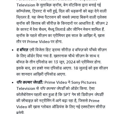
Television के मुताबिक़ क्रॉस, बेन वॉटकिंस द्वारा बनाई गई
कॉम्प्लेक्स, ट्विस्ट से भरी हुई, दिल की धड़कनों को बढ़ा देने वाली
थ्रिलर है. यह जेम्स पैटरसन की सबसे ज़्यादा बिकने वाली एलेक्स
क्रॉस की किताब की सीरीज़ के किरदारों पर आधारित है. सीज़न 2
के कास्ट में वेस चैथम, मैथ्यू लिलार्ड और जीनिन मेसन शामिल हैं.
क्रॉस के पहले सीज़न का प्रीमियर इस साल के आख़िर में, ख़ास
तौर पर Prime Video पर होगा.
द बॉयज़
: एमी विजेता हिट ड्रामा सीरीज़
द बॉयज़
को पाँचवे सीज़न
के लिए ऑर्डर दिया गया है. ख़तरनाक चौथे सीज़न के साथ द
बॉयज़ के तीन एपिसोड का 13 जून, 2024 को प्रीमियर होगा.
इसके बाद, हर हफ़्ते नया एपिसोड आएगा. 18 जुलाई को इस सीज़न
का शानदार आख़िरी एपिसोड आएगा.
पॉप कल्चर जेपर्डी!:
Prime Video ने Sony Pictures
Television से
पॉप कल्चर जेपर्डी
को ऑर्डर किया. ऐसा
कोलैबोरेशन पहली बार हुआ है कि SPT गेम शो डिवीज़न
जेपर्डी!
की फ़्रेंचाइज़ को स्ट्रीमिंग में आगे बढ़ा रहा है, जिससे Prime
Video की ख़ास ग्लोबल ऑडियंस के लिए नई एक्सटेंशन सीरीज़
बनेगी.