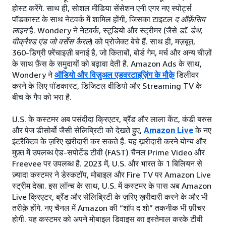
होस्ट करेंगे. साथ ही, सोशल मीडिया सेंसेशन एनी एगर नए स्पोर्ट्स
पॉडकास्ट के साथ नेटवर्क में शामिल होंगी, जिसका टाइटल
द ऑफ़ेंसिव
लाइन
है. Wondery ने नेटवर्क, स्टूडियो और स्ट्रीमर (जैसे
डॉ. डेथ,
वीक्रैश्ड एंड जो वर्सेस कैरल
) को प्रोजेक्ट बेचे हैं. साथ ही, मज़बूत,
360-डिग्री फ़्रेंचाइज़ी बनाई है, जो किताबों, बोर्ड गेम, मर्च और अन्य चीज़ों
के साथ फ़ैंस के समुदायों को बढ़ावा देती है. Amazon Ads के साथ,
Wondery ने
ऑडियो और विज़ुअल एडवरटाइज़िंग के मौक़े
डिलीवर
करने के लिए पॉडकास्ट, डिजिटल वीडियो और Streaming TV के
बीच के गैप को भरा है.
U.S. के कस्टमर अब पसंदीदा क्रिएटर, ब्रैंड और लाला केंट, कंडी बरुस
और पेज डीसोर्बो जैसी सेलिब्रिटी को देखते हुए,
Amazon Live
के नए
इंटरैक्टिव के ज़रिए ख़रीदारी कर सकते हैं. यह ख़रीदारी करने योग्य और
मुफ़्त में उपलब्ध ऐड-सपोर्टेड टीवी (FAST) चैनल Prime Video और
Freevee पर उपलब्ध है. 2023 में, U.S. और भारत के 1 बिलियन से
ज़्यादा कस्टमर ने डेस्कटॉप, मोबाइल और Fire TV पर Amazon Live
स्ट्रीम देखा. इस लॉन्च के साथ, U.S. में कस्टमर के पास अब Amazon
Live क्रिएटर, ब्रैंड और सेलिब्रिटी के ज़रिए ख़रीदारी करने के और भी
तरीक़े होंगे. नए चैनल में Amazon की “शॉप द शो” तकनीक भी फ़ीचर
होगी. यह कस्टमर को अपने मोबाइल डिवाइस का इस्तेमाल करके टीवी