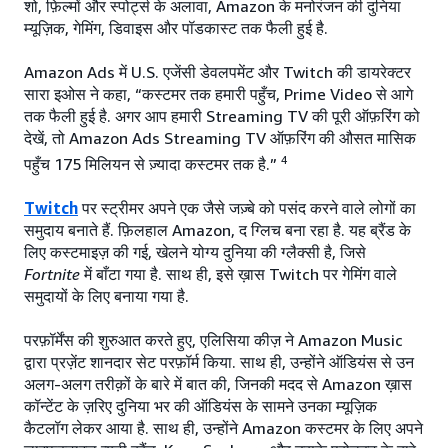
शो, फ़िल्मों और स्पोर्ट्स के अलावा, Amazon के मनोरंजन की दुनिया
म्यूज़िक, गेमिंग, डिवाइस और पॉडकास्ट तक फैली हुई है.
Amazon Ads में U.S. एजेंसी डेवलपमेंट और Twitch की डायरेक्टर
सारा इओस ने कहा, “कस्टमर तक हमारी पहुँच, Prime Video से आगे
तक फैली हुई है. अगर आप हमारी Streaming TV की पूरी ऑफ़रिंग को
देखें, तो Amazon Ads Streaming TV ऑफ़रिंग की औसत मासिक
4
पहुँच 175 मिलियन से ज़्यादा कस्टमर तक है.”
Twitch
पर स्ट्रीमर अपने एक जैसे जज़्बे को पसंद करने वाले लोगों का
समुदाय बनाते हैं. फ़िलहाल Amazon, द ग्लिच बना रहा है. यह ब्रैंड के
लिए कस्टमाइज़ की गई, खेलने योग्य दुनिया की ग्लैक्सी है, जिसे
Fortnite
में बाँटा गया है. साथ ही, इसे ख़ास Twitch पर गेमिंग वाले
समुदायों के लिए बनाया गया है.
परफ़ॉर्मेंस की शुरुआत करते हुए, एलिसिया कीज़ ने Amazon Music
द्वारा प्रज़ेंट शानदार सेट परफ़ॉर्म किया. साथ ही, उन्होंने ऑडियंस से उन
अलग-अलग तरीक़ों के बारे में बात की, जिनकी मदद से Amazon ख़ास
कॉन्टेंट के ज़रिए दुनिया भर की ऑडियंस के सामने उनका म्यूज़िक
कैटलॉग लेकर आया है. साथ ही, उन्होंने Amazon कस्टमर के लिए अपने