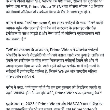
के साथ अपना पहला NFL प्लेऑफ़ गेम पेश करके, सीज़न की शुरुआत भी
करेगा. इस साल, Prime Video पर
TNF
का तीसरा सीज़न 12 सितंबर
को मियामी डॉल्फ़िन और बफ़ेलो बिल्स के मैच के साथ शुरू होगा.
मरीन ने कहा, “यहाँ Amazon में, हम लाइव स्पोर्ट्स के साथ मिलने वाली
व्यापक पहुँच और उत्साही फ़ैन बेस को कस्टमर के इनसाइट और ऐड
इनोवेशन के साथ जोड़ते हैं और ऐसा कोई भी लीनियर ब्रॉडकास्टर नहीं
कर सकता है.”
TNF
की सफलता के आधार पर, Prime Video ने आकर्षक स्पोर्ट्स
ऑफ़रिंग के अपने पोर्टफ़ोलियो को आगे बढ़ाना जारी रखा हुआ है, ताकि बड़े
पैमाने पर ऑडियंस के बीच समय निकालकर स्पोर्ट्स देखने को और भी
ज़्यादा बढ़ावा दिया जा सके. आगे बढ़ने की इस प्रक्रिया में महिलाओं के
स्पोर्ट्स में इनवेस्टमेंट शामिल है, जिसमें WNBA और राष्ट्रीय महिला
सॉकर लीग शामिल है.
मरीन ने कहा, “हमें बहुत गर्व है कि हम इस गुरुवार को केटलिन क्लार्क के
पहले WNBA होम गेम का होम बनेंगे, Prime Video पर एक्सक्लूसिव.”
इसके अलावा, 2025 में Prime Video पाँच NASCAR कप सीरीज़ रेस
का एक्सक्लूसिव होम भी बन जाएगा. साथ ही, जब Prime Video ने