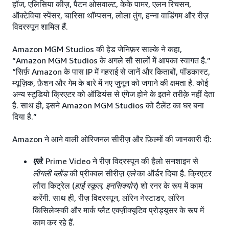
हॉज, एलिसिया कीज़, पैटन ओसवाल्ट, केके पामर, एलन रिचसन,
ऑक्टेविया स्पेंसर, चारिसा थॉम्पसन, लोला तुंग, हन्ना वाडिंगम और रीज़
विदरस्पून शामिल हैं.
Amazon MGM Studios की हेड जेनिफ़र साल्के ने कहा,
“Amazon MGM Studios के अगले सौ सालों में आपका स्वागत है.”
“सिर्फ़ Amazon के पास IP में गहराई से जानें और किताबों, पॉडकास्ट,
म्यूज़िक, फ़ैशन और गेम के बारे में नए जुनून को जगाने की क्षमता है. कोई
अन्य स्टूडियो क्रिएटर को ऑडियंस से एंगेज होने के इतने तरीक़े नहीं देता
है. साथ ही, इसने Amazon MGM Studios को टैलेंट का घर बना
दिया है.”
Amazon ने आने वाली ओरिजनल सीरीज़ और फ़िल्मों की जानकारी दी:
एले
: Prime Video ने रीज़ विदरस्पून की हैलो सनशाइन से
लीगली ब्लोंड
की प्रीक्वल सीरीज़
एले
का ऑर्डर दिया है. क्रिएटर
लौरा किट्रेल (
हाई स्कूल, इनसिक्योर
) शो रनर के रूप में काम
करेंगी. साथ ही, रीज़ विदरस्पून, लॉरेन नेस्टाडर, लॉरेन
किसिलेव्स्की और मार्क प्लैट एक्ज़ीक्यूटिव प्रोड्यूसर के रूप में
काम कर रहे हैं.