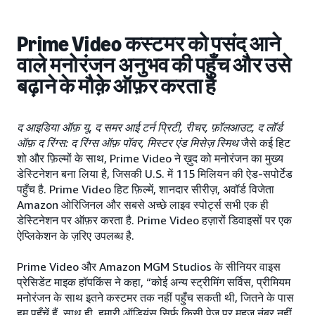
Prime Video कस्टमर को पसंद आने
वाले मनोरंजन अनुभव की पहुँच और उसे
बढ़ाने के मौक़े ऑफ़र करता है
द आइडिया ऑफ़ यू, द समर आई टर्न प्रिटी, रीचर, फ़ॉलआउट, द लॉर्ड
ऑफ़ द रिंग्स: द रिंग्स ऑफ़ पॉवर, मिस्टर एंड मिसेज़ स्मिथ
जैसे कई हिट
शो और फ़िल्मों के साथ, Prime Video ने ख़ुद को मनोरंजन का मुख्य
डेस्टिनेशन बना लिया है, जिसकी U.S. में 115 मिलियन की ऐड-सपोर्टेड
पहुँच है. Prime Video हिट फ़िल्में, शानदार सीरीज़, अवॉर्ड विजेता
Amazon ओरिजिनल और सबसे अच्छे लाइव स्पोर्ट्स सभी एक ही
डेस्टिनेशन पर ऑफ़र करता है. Prime Video हज़ारों डिवाइसों पर एक
ऐप्लिकेशन के ज़रिए उपलब्ध है.
Prime Video और Amazon MGM Studios के सीनियर वाइस
प्रेसिडेंट माइक हॉपकिंस ने कहा, “कोई अन्य स्ट्रीमिंग सर्विस, प्रीमियम
मनोरंजन के साथ इतने कस्टमर तक नहीं पहुँच सकती थी, जितने के पास
हम पहुँचें हैं. साथ ही, हमारी ऑडियंस सिर्फ़ किसी पेज पर महज़ नंबर नहीं