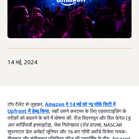
14 मई, 2024
टॉप टैलेंट से जुड़कर,
Amazon ने 14 मई को न्यू यॉर्क सिटी में
Upfront में डेब्यू किया
, जहाँ उसने कस्टमर के लिए एडवरटाइज़िंग के
तरीक़ों को बदलने के बारे में घोषणा की. रीज़ विदरस्पून और विल फ़ेरेल (
यू
आर कॉर्डियली इनवाइटेड
), जेक गिलेनहाल (
रोड हाउस
), NASCAR
सुपरस्टार डेल अर्नहर्ट जूनियर और 16 बार ग्रैमी अवॉर्ड विजेता गायक-
गीतकार और संगीतकार एलिसिया कीज़ की परफ़ॉर्मेंस के बीच, Amazon