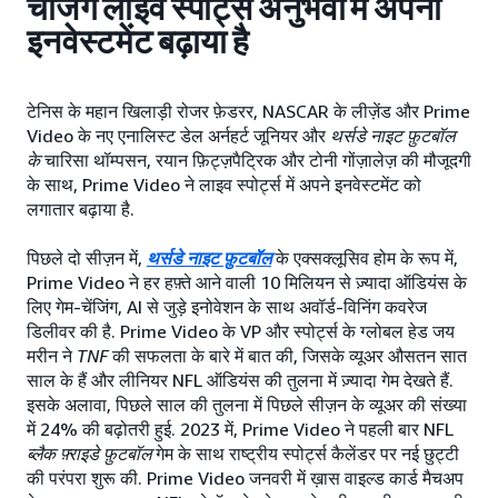
चेंजिंग लाइव स्पोर्ट्स अनुभवों में अपना
इनवेस्टमेंट बढ़ाया है
टेनिस के महान खिलाड़ी रोजर फ़ेडरर, NASCAR के लीज़ेंड और Prime
Video के नए एनालिस्ट डेल अर्नहर्ट जूनियर और
थर्सडे नाइट फ़ुटबॉल
के
चारिसा थॉम्पसन, रयान फ़िट्ज़पैट्रिक और टोनी गोंज़ालेज़ की मौजूदगी
के साथ, Prime Video ने लाइव स्पोर्ट्स में अपने इनवेस्टमेंट को
लगातार बढ़ाया है.
पिछले दो सीज़न में,
थर्सडे नाइट फ़ुटबॉल
के एक्सक्लूसिव होम के रूप में,
Prime Video ने हर हफ़्ते आने वाली 10 मिलियन से ज़्यादा ऑडियंस के
लिए गेम-चेंजिंग, AI से जुड़े इनोवेशन के साथ अवॉर्ड-विनिंग कवरेज
डिलीवर की है. Prime Video के VP और स्पोर्ट्स के ग्लोबल हेड जय
मरीन ने
TNF
की सफलता के बारे में बात की, जिसके व्यूअर औसतन सात
साल के हैं और लीनियर NFL ऑडियंस की तुलना में ज़्यादा गेम देखते हैं.
इसके अलावा, पिछले साल की तुलना में पिछले सीज़न के व्यूअर की संख्या
में 24% की बढ़ोतरी हुई. 2023 में, Prime Video ने पहली बार NFL
ब्लैक फ़्राइडे फ़ुटबॉल
गेम के साथ राष्ट्रीय स्पोर्ट्स कैलेंडर पर नई छुट्टी
की परंपरा शुरू की. Prime Video जनवरी में ख़ास वाइल्ड कार्ड मैचअप