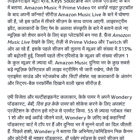
लाइफ़स्टाइल ब्यूटी ब्रैंड, Keys Soulcare और उसके प्रोडक्ट के बारे
में बताया. Amazon Music ने Prime Video पर
थर्सडे नाइट फ़ुटबॉल
के बाद अपनी कॉन्सर्ट सीरीज़ Amazon Music Live के बारे में घोषणा
की है, जो इस फ़ॉल में तीसरे सीज़न के साथ वापस आएगी. लाइवस्ट्रीम
इवेंट, कलाकारों के लिए गेम के अलावा संस्कृति के बारे में बताने वाले नए
म्यूज़िक को शेयर करने के लिए बड़ा प्लेटफ़ॉर्म बन गया है. फ़ैंस
Amazon
Music Live
देखने के लिए, तेज़ी से Prime Video और Twitch की
ओर आ रहे हैं. इसके पहले सीज़न की तुलना में व्यूअर की संख्या में 313%
की बढ़ोतरी हुई, जिसमें पहले तीन एपिसोड के व्यूअर की संख्या सीज़न 1
के कुल व्यूअर से ज़्यादा थी. Amazon Music दुनिया भर के कुछ सबसे
बड़े म्यूज़िक फ़ेस्टिवल की लाइव स्ट्रीमिंग भी जारी रखेगा, जैसे कि
प्राइमेरा साउंड और स्टेजकोच और
सिटी सेशंस
. यह कलाकारों के अंतरंग
और स्ट्रिप-बैक परफ़ॉर्मेंस दिखाने वाली ख़ास सीरीज़ है.
एमी विजेता और मल्टीहाइफ़नेट कलाकार, केके पामर ने अपने Wondery
पॉडकास्ट,
बेबी, दिस इज़ केके पामर
को शोकेस करने के लिए अपफ़्रंट
प्रज़ेंटेशन के दौरान इसे स्टेज से प्रमोट किया. 55 से ज़्यादा ग्लोबल नंबर
1 शो और कई अवॉर्ड जीतने वाले, Wondery के ज़रिए कई कहानियाँ
पॉडकास्ट चार्ट में टॉप पर हैं और दुनिया भर में सुनने वालों का दिल जीतती
हैं. पिछले हफ़्ते, Wondery ने बताया कि अभिनेता/कॉमेडियन निक कैनन
और कोर्टनी बी मशहूर पॉडकास्ट,
वी प्लेइंग स्पेड्स
के दूसरे सीज़न को