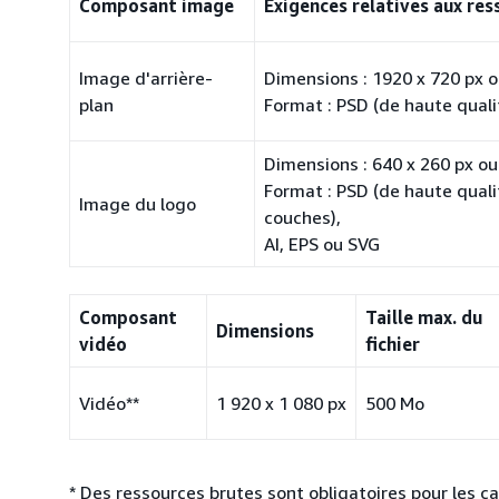
Composant image
Exigences relatives aux res
Image d'arrière-
Dimensions : 1920 x 720 px o
plan
Format : PSD (de haute quali
Dimensions : 640 x 260 px ou
Format : PSD (de haute quali
Image du logo
couches),
AI, EPS ou SVG
Composant
Taille max. du
Dimensions
vidéo
fichier
Vidéo**
1 920 x 1 080 px
500 Mo
* Des ressources brutes sont obligatoires pour les c