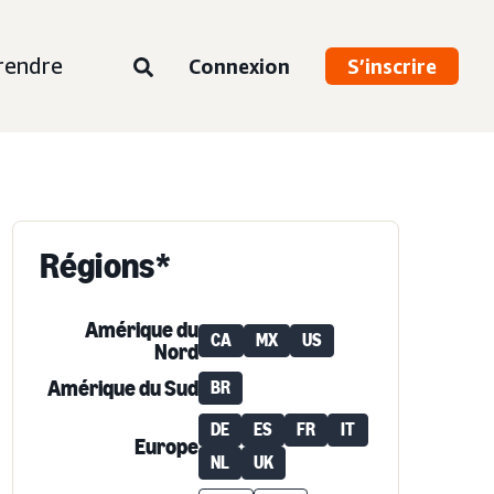
rendre
Connexion
S’inscrire
Régions*
Amérique du
CA
MX
US
Nord
Amérique du Sud
BR
DE
ES
FR
IT
Europe
NL
UK