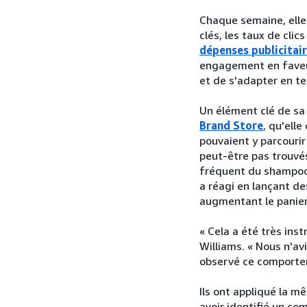
Chaque semaine, elle
clés, les taux de clic
dépenses publicitaire
engagement en faveur
et de s'adapter en te
Un élément clé de sa 
Brand Store
, qu'ell
pouvaient y parcourir
peut-être pas trouvé
fréquent du shampooin
a réagi en lançant de
augmentant le panie
« Cela a été très inst
Williams. « Nous n'av
observé ce comporte
Ils ont appliqué la 
avoir identifié un co