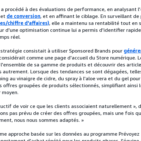
 a procédé à des évaluations de performance, en analysant l'
s et
de conversion
, et en affinant le ciblage. En surveillant de 
s/chiffre d'affaires)
, elle a maintenu sa rentabilité tout en
 d'une optimisation continue lui a permis d'identifier rapi
mps réel.
stratégie consistait à utiliser Sponsored Brands pour
générer
e considérait comme une page d'accueil du Store numérique. 
 l'ensemble de sa gamme de produits et découvrir des articles
s autrement. Lorsque des tendances se sont dégagées, telles
g au vinaigre de cidre, du spray à l'aloe vera et du gel pour
s offres groupées de produits sélectionnés, simplifiant ainsi 
r moyen.
ructif de voir ce que les clients associaient naturellement »,
ions pas prévu de créer des offres groupées, mais une fois q
ment, nous nous sommes adaptés. »
même approche basée sur les données au programme Prévoyez
mportement d'achat répété pour les produits phares, l'équipe 