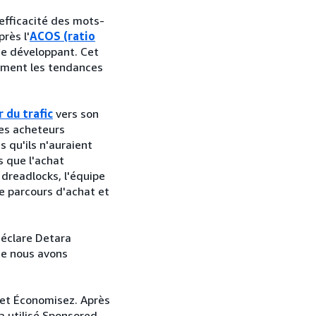
efficacité des mots-
près l'
ACOS (ratio
 se développant. Cet
dement les tendances
 du trafic
vers son
Les acheteurs
 qu'ils n'auraient
 que l'achat
 dreadlocks, l'équipe
le parcours d'achat et
 déclare Detara
ue nous avons
 et Économisez. Après
a utilisé Sponsored