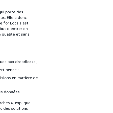
qui porte des
ux. Elle a donc
e for Locs s'est
but d'entrer en
 qualité et sans
ques aux dreadlocks ;
ertinence ;
cisions en matière de
les données.
rches », explique
ec des solutions