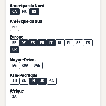
Amérique du Nord
CA
MX
US
Amérique du Sud
BR
Europe
BE
DE
ES
FR
IT
NL
PL
SE
TR
UK
Moyen-Orient
EG
KSA
UAE
Asie-Pacifique
AU
CN
IN
JP
SG
Afrique
ZA