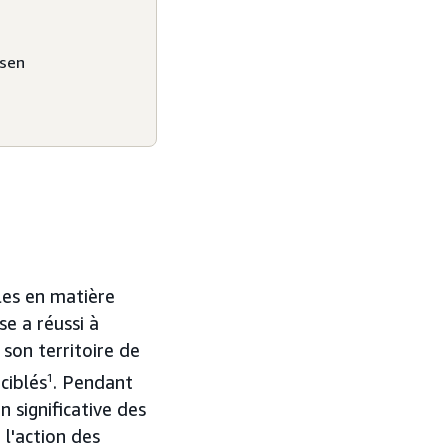
rsen
les en matière
e a réussi à
on territoire de
ciblés
1
. Pendant
 significative des
 l'action des