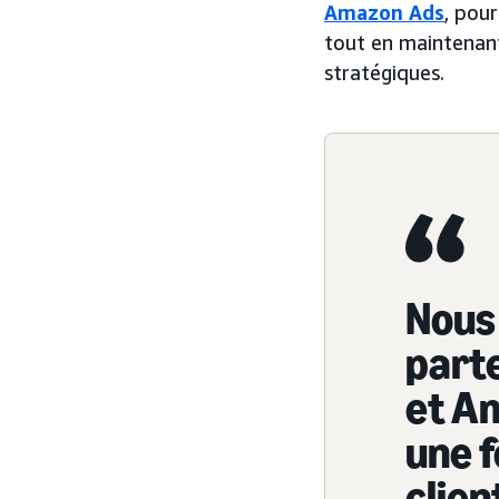
Amazon Ads
, pour
tout en maintenant
stratégiques.
Nous 
part
et A
une 
clien