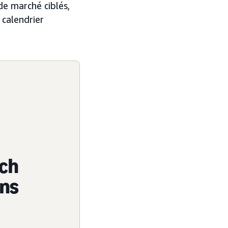
de marché ciblés,
 calendrier
ach
ons