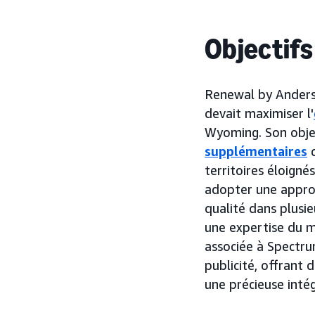
Objectifs
Renewal by Anderse
devait maximiser l'
Wyoming. Son object
supplémentaires
d
territoires éloigné
adopter une approc
qualité dans plusie
une expertise du ma
associée à Spectrum
publicité, offrant 
une précieuse inté