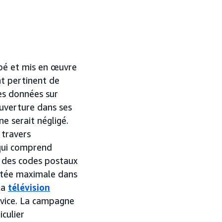
pé et mis en œuvre
t pertinent de
les données sur
ouverture dans ses
e serait négligé.
 travers
 qui comprend
u des codes postaux
ortée maximale dans
la
télévision
rvice. La campagne
culier