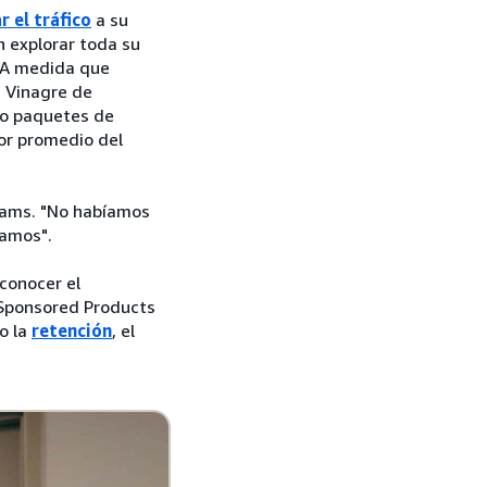
r el tráfico
a su
n explorar toda su
. A medida que
 Vinagre de
ndo paquetes de
or promedio del
liams. "No habíamos
tamos".
conocer el
 Sponsored Products
o la
retención
, el