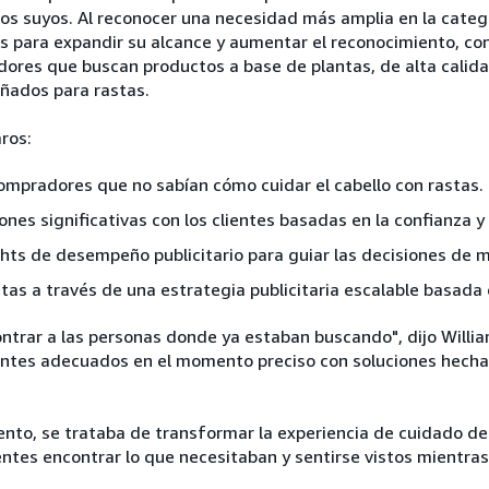
 los suyos. Al reconocer una necesidad más amplia en la categ
s para expandir su alcance y aumentar el reconocimiento, con
ores que buscan productos a base de plantas, de alta calidad
ñados para rastas.
aros:
compradores que no sabían cómo cuidar el cabello con rastas.
nes significativas con los clientes basadas en la confianza y 
ights de desempeño publicitario para guiar las decisiones de 
tas a través de una estrategia publicitaria escalable basada 
trar a las personas donde ya estaban buscando", dijo William
ientes adecuados en el momento preciso con soluciones hech
ento, se trataba de transformar la experiencia de cuidado de
ientes encontrar lo que necesitaban y sentirse vistos mientras