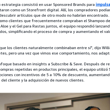
u estrategia consistió en usar Sponsored Brands para
impulsa
ataron como un Storefront digital. Allí, los compradores podía
 descubrir artículos que de otro modo no habrían encontrado
 como clientes que frecuentemente compraban el Shampoo de
Aloe y el Gel para Rastas juntos, el equipo respondió lanza
dos, simplificando el proceso de compra y aumentando el val
 que los clientes naturalmente combinaban entre sí", dijo Wil
etes, pero una vez que vimos ese comportamiento, nos adap
nfoque basado en insights a Subscribe & Save. Después de re
mpras repetidas en productos principales, el equipo utilizó
pciones con incentivos de 5 a 10% de descuento, aumentand
a del cliente y la adquisición de nuevos clientes.