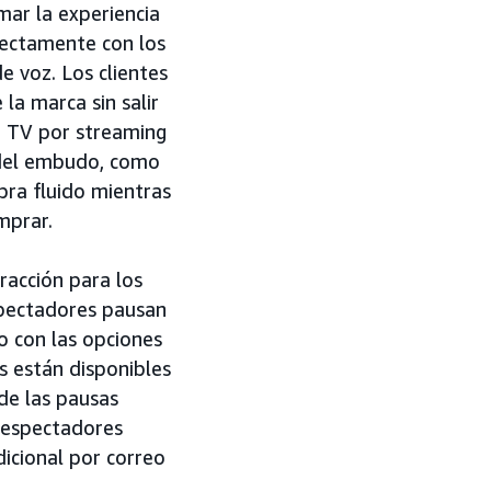
mar la experiencia
rectamente con los
e voz. Los clientes
la marca sin salir
e TV por streaming
r del embudo, como
pra fluido mientras
mprar.
racción para los
spectadores pausan
o con las opciones
as están disponibles
de las pausas
s espectadores
icional por correo