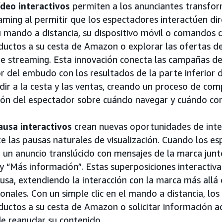
ídeo interactivos
permiten a los anunciantes transfor
eaming al permitir que los espectadores interactúen di
 mando a distancia, su dispositivo móvil o comandos d
uctos a su cesta de Amazon o explorar las ofertas de 
de streaming. Esta innovación conecta las campañas d
or del embudo con los resultados de la parte inferio
dir a la cesta y las ventas, creando un proceso de com
sión del espectador sobre cuándo navegar y cuándo co
ausa interactivos
crean nuevas oportunidades de inte
e las pausas naturales de visualización. Cuando los e
n un anuncio translúcido con mensajes de la marca junt
 y “Más información”. Estas superposiciones interactiv
usa, extendiendo la interacción con la marca más allá 
cionales. Con un simple clic en el mando a distancia, lo
uctos a su cesta de Amazon o solicitar información ad
de reanudar su contenido.