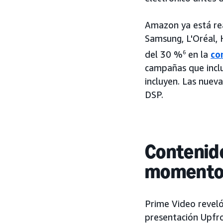
Amazon ya está re
Samsung, L'Oréal, 
del 30 %
6
en la
co
campañas que inclu
incluyen. Las nuev
DSP.
Contenido
momentos
Prime Video reveló 
presentación Upfro