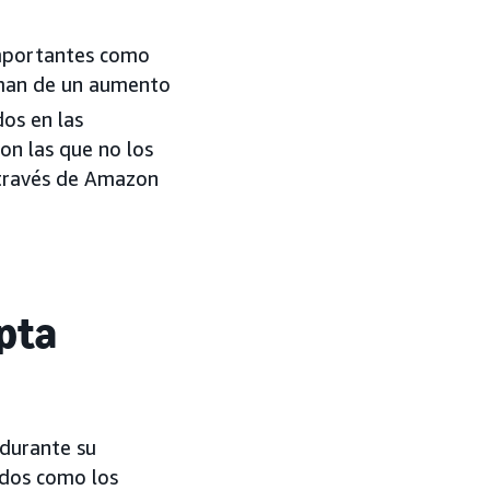
importantes como
orman de un aumento
os en las
on las que no los
a través de Amazon
apta
 durante su
idos como los