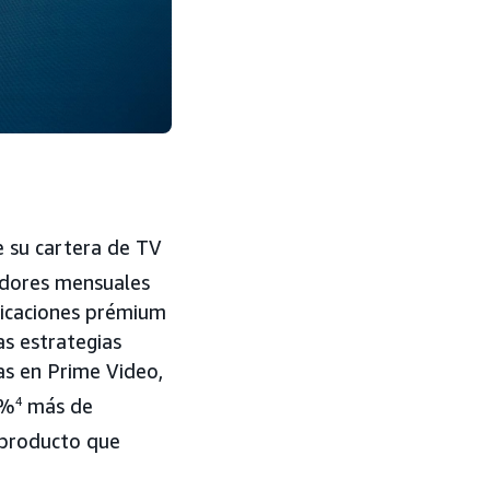
 su cartera de TV
dores mensuales
licaciones prémium
as estrategias
as en Prime Video,
 %
4
más de
 producto que