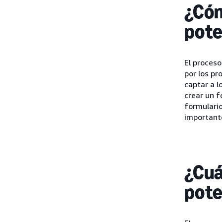
¿Cóm
pote
El proceso
por los pr
captar a 
crear un f
formulario
important
¿Cuá
pote