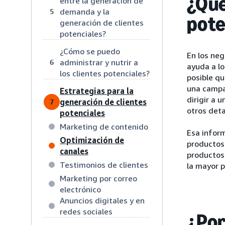
¿Qué
entre la generación de
demanda y la
5
pote
generación de clientes
potenciales?
¿Cómo se puedo
En los neg
administrar y nutrir a
6
ayuda a lo
los clientes potenciales?
posible qu
una campañ
Estrategias para la
dirigir a 
generación de clientes
7
otros deta
potenciales
Marketing de contenido
Esa infor
Optimización de
productos 
canales
productos
Testimonios de clientes
la mayor p
Marketing por correo
electrónico
Anuncios digitales y en
redes sociales
¿Por