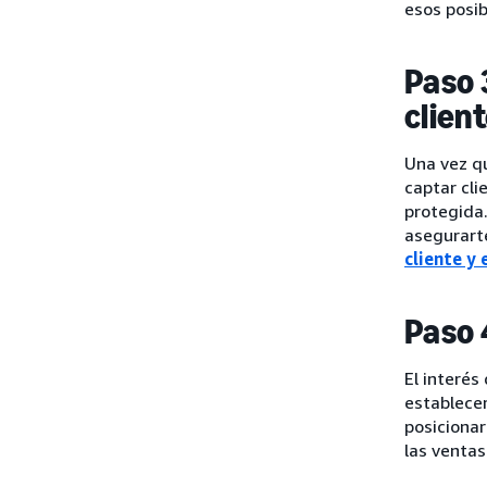
esos posi
Paso 
clien
Una vez q
captar cli
protegida
asegurart
cliente y 
Paso 4
El interés
establecer
posicionar
las ventas