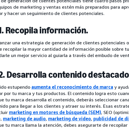
 de generación de clientes potenciales tiene cuatro pasos pr
quipos de marketing y ventas estén más preparados para apro
 y hacer un seguimiento de clientes potenciales.
1. Recopila información.
anzar una estrategia de generación de clientes potenciales 
 recopilar la mayor cantidad de información posible sobre t
arle un mejor servicio al guiarla a través del embudo de ven
2. Desarrolla contenido destacado
ido estupendo
aumenta el reconocimiento de marca
y ayuda
 por tu marca y tus productos. El contenido logra esto cuand
ue tu marca desarrolla el contenido, deberás seleccionar ca
ido para llegar a los clientes y atraer su interés. Esas estra
cluir
marketing en motores de búsqueda (SEM)
, SEO (optim
),
marketing de audio
,
marketing de video
,
publicidad de d
e tu marca llama la atención, debes asegurarte de recopilar