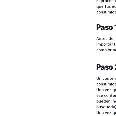
El proceso
que tus e
consumidor
Paso 
Antes de l
importante
cómo brind
Paso 
Un conten
consumidor
Una vez q
ese conten
pueden in
búsqueda
Una vez qu