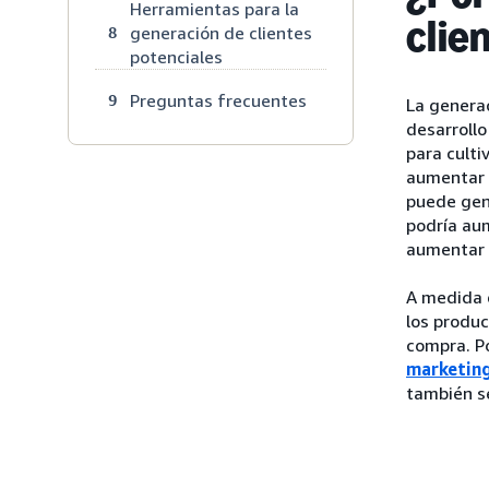
Herramientas para la
clie
generación de clientes
8
potenciales
Preguntas frecuentes
9
La generac
desarrollo
para culti
aumentar e
puede gene
podría aum
aumentar 
A medida q
los produc
compra. Po
marketing
también s