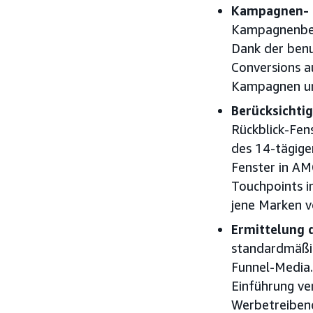
Kampagnen- u
Kampagnenberi
Dank der benu
Conversions a
Kampagnen un
Berücksichti
Rückblick-Fens
des 14-tägige
Fenster in AM
Touchpoints i
jene Marken v
Ermittelung 
standardmäßig
Funnel-Media. 
Einführung ve
Werbetreiben