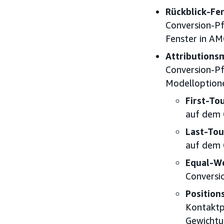
Rückblick-Fe
Conversion-Pf
Fenster in AMC
Attributions
Conversion-Pf
Modelloption
First-To
auf dem 
Last-To
auf dem 
Equal-W
Conversi
Position
Kontaktp
Gewichtun