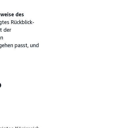
sweise des
tes Rückblick-
t der
en
gehen passt, und
?