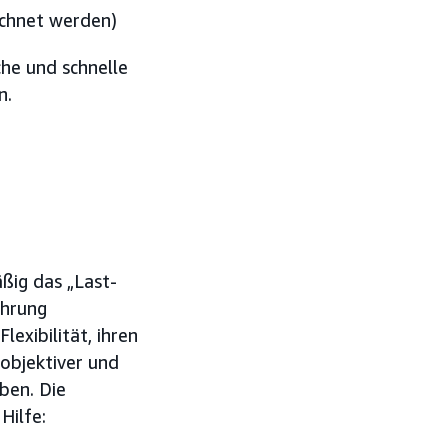
chnet werden)
he und schnelle
n.
ig das „Last-
ührung
exibilität, ihren
objektiver und
ben. Die
Hilfe: