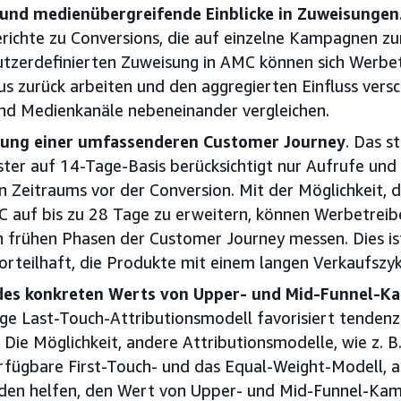
nd medienübergreifende Einblicke in Zuweisungen
chte zu Conversions, die auf einzelne Kampagnen zur
tzerdefinierten Zuweisung in AMC können sich Werbe
us zurück arbeiten und den aggregierten Einfluss vers
d Medienkanäle nebeneinander vergleichen.
gung einer umfassenderen Customer Journey
. Das 
ter auf 14-Tage-Basis berücksichtigt nur Aufrufe und 
n Zeitraums vor der Conversion. Mit der Möglichkeit, d
C auf bis zu 28 Tage zu erweitern, können Werbetreib
n frühen Phasen der Customer Journey messen. Dies is
orteilhaft, die Produkte mit einem langen Verkaufszyk
des konkreten Werts von Upper- und Mid-Funnel-
e Last-Touch-Attributionsmodell favorisiert tendenzi
Die Möglichkeit, andere Attributionsmodelle, wie z. B
rfügbare First-Touch- und das Equal-Weight-Modell, 
den helfen, den Wert von Upper- und Mid-Funnel-Ka