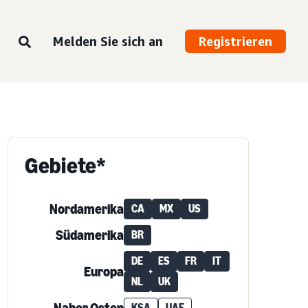
Melden Sie sich an
Registrieren
Gebiete*
Nordamerika
CA
MX
US
Südamerika
BR
DE
ES
FR
IT
Europa
NL
UK
KSA
UAE