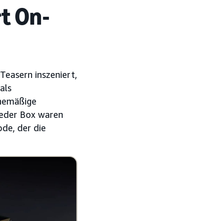
t On-
easern inszeniert,
als
inemäßige
jeder Box waren
de, der die