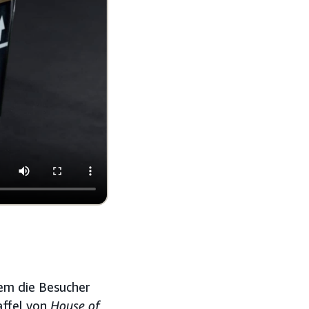
dem die Besucher
affel von
House of