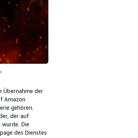
n
e Übernahme der
auf Amazon
Serie gehören.
der, der auf
t wurde. Die
epage des Dienstes