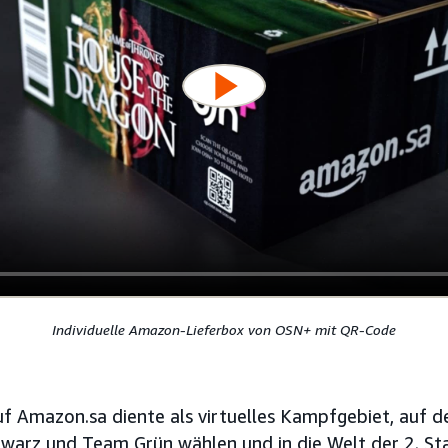
Individuelle Amazon-Lieferbox von OSN+ mit QR-Code
f Amazon.sa diente als virtuelles Kampfgebiet, auf 
warz und Team Grün wählen und in die Welt der 2. St