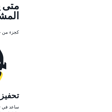
متى ي
المشت
كجزء من جم
تحفيز 
ساعد في تح