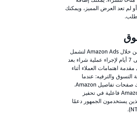
أو لم تعد العرض المميز، ويمكنك
 طلب.
وق
يمكن أن يساعدك جمهور إعلانات العرض على توسيع الجهود التي تبذلها من خلال Amazon Ads لتشمل
جميع مراحل رحلة المتسوق. في المتوسط، يستغرق المتسوقون من 6 إلى 7 أيام لإجراء عملية شراء بعد
قدمة اهتمامات العملاء أثناء
ة التسوق والترفيه: عندما
، وعلى صفحة Amazon الرئيسية، وكذلك صفحات تفاصيل Amazon.
تمت ملاحظة أن جمهور إعلانات العرض هو أحد أكثر استراتيجيات Amazon Ads فاعلية في تحفيز
 يشهد المُعلنون الذين يستخدمون الجمهور دعمًا