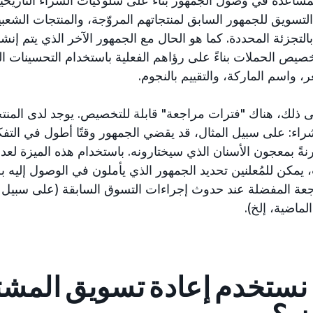
 التسويق للجمهور السابق لمنتجاتهم المروّجة، والمنتجات الشع
 بالتجزئة المحددة. كما هو الحال مع الجمهور الآخر الذي يتم 
تخصيص الحملات بناءً على رؤاهم الفعلية باستخدام التحسينات ال
 واسم الماركة، والتقييم بالنجوم.
لى ذلك، هناك "فترات مراجعة" قابلة للتخصيص. يوجد لدى المنت
راء: على سبيل المثال، قد يقضي الجمهور وقتًا أطول في التفك
نةً بمعجون الأسنان الذي سيختارونه. باستخدام هذه الميزة لع
 يمكن للمُعلنين تحديد الجمهور الذي يأملون في الوصول إليه ب
 نستخدم إعادة تسويق المشت