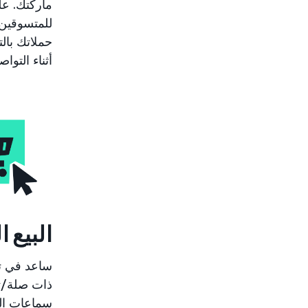
حملاتك بال
أثناء التوا
البيع ا
ساعد في تحف
ذات صلة/تك
سماعات الر