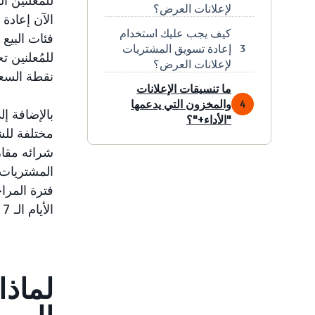
لإعلانات العرض؟
الآن إعادة
كيف يجب عليك استخدام
فئات البيع
إعادة تسويق المشتريات
3
للمُعلنين 
لإعلانات العرض؟
نقطة السعر،
ما تنسيقات الإعلانات
والمخزون التي يدعمها
4
بالإضافة إ
"الأداء+"؟
مختلفة للش
شرائه مقار
المشتريات،
الأيام الـ 7 الماضية، إلخ).
لماذا