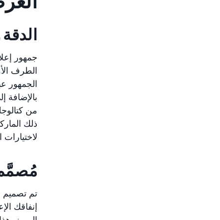
العر
الدقة 
جمهور إعلا
الطرف الأو
الجمهور عب
بالإضافة إ
من كتالوجك
لاختيارات ا
مُصمَّم
تم تصميم ج
إنفاقك الإ
المميز. هذا