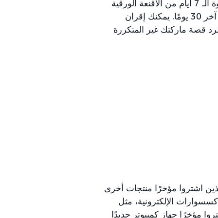
ماركتك. على سبيل المثال، يمكن لإحدى ماركات التجميل أن تعلن عن عبوة الـ 7 أيام من الأقنعة الورقية
للمتسوقين الذين اشتروا قناعًا ورقيًا واحدًا باستخدام فترة المراجعة خلال آخر 30 يومًا. يمكنك إقران
د قصة ماركتك غير المتكررة
لذين اشتروا مؤخرًا منتجات أخرى
إكسسوارات الإلكترونية، مثل
ا مؤخرًا جهاز كمبيوتر جديدًا