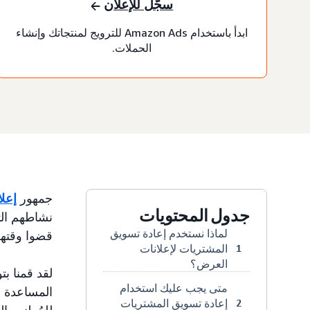
سجّل للإعلان
ابدأ باستخدام Amazon Ads للترويج لمنتجاتك وإنشاء
الحملات.
جمهور
إعل
جدول المحتويات
نشاطهم التجاري مع azon
لماذا نستخدم إعادة تسويق
قضوا وقتهم
المشتريات لإعلانات
1
العرض؟
لقد قمنا ب
متى يجب عليك استخدام
المساعدة ف
إعادة تسويق المشتريات
2