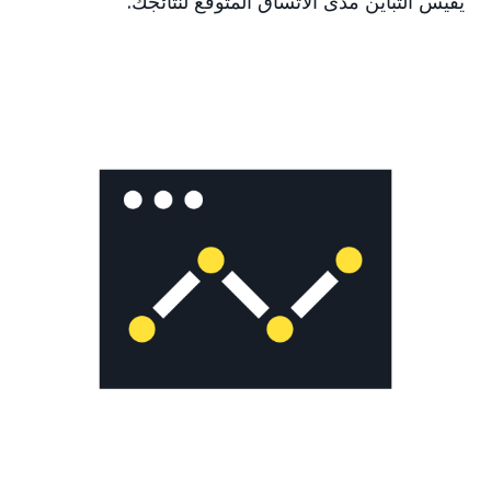
يقيس التباين مدى الاتساق المتوقع لنتائجك.