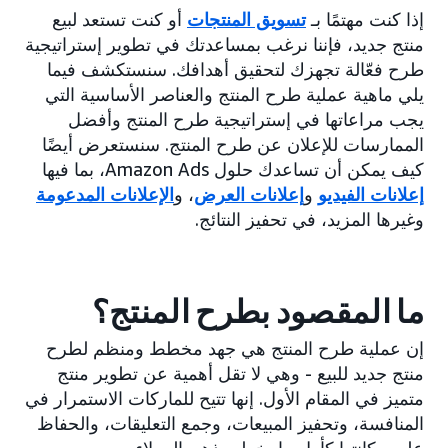
إذا كنت مهتمًا بـ
تسويق المنتجات
أو كنت تستعد لبيع
منتج جديد، فإننا نرغب بمساعدتك في تطوير إستراتيجية
طرح فعّالة تجهزك لتحقيق أهدافك. سنستكشف فيما
يلي ماهية عملية طرح المنتج والعناصر الأساسية التي
يجب مراعاتها في إستراتيجية طرح المنتج وأفضل
الممارسات للإعلان عن طرح المنتج. سنستعرض أيضًا
كيف يمكن أن تساعدك حلول Amazon Ads، بما فيها
إعلانات الفيديو
و
إعلانات العرض
، و
الإعلانات المدعومة
وغيرها المزيد، في تحفيز النتائج.
ما المقصود بطرح المنتج؟
إن عملية طرح المنتج هي جهد مخطط ومنظم لطرح
منتج جديد للبيع - وهي لا تقل أهمية عن تطوير منتج
متميز في المقام الأول. إنها تتيح للماركات الاستمرار في
المنافسة، وتحفيز المبيعات، وجمع التعليقات، والحفاظ
على مكانتها كأول ما يخطر بذهن العملاء.