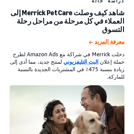
دراسة حالة
شاهد كيف وصلت Merrick Pet Care إلى
العملاء في كل مرحلة من مراحل رحلة
التسوق
معرفة المزيد
دخلت Merrick في شراكة مع Amazon Ads لطرح
حملة إعلان
البث التليفزيوني
لمنتج جديد، مما أدى إلى
زيادة بنسبة 475٪ في المشتريات الجديدة بالنسبة
للماركة.