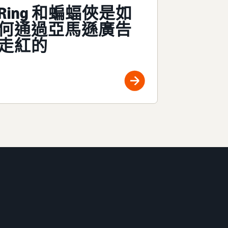
Ring 和蝙蝠俠是如
何通過亞馬遜廣告
走紅的